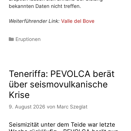
bekannten Daten nicht treffen.
Weiterführender Link:
Valle del Bove
Kategorien
Eruptionen
Teneriffa: PEVOLCA berät
über seismovulkanische
Krise
9. August 2026
von
Marc Szeglat
Seismizität unter dem Teide war letzte