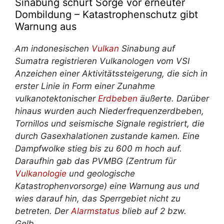
Sinabung schürt Sorge vor erneuter
Dombildung – Katastrophenschutz gibt
Warnung aus
Am indonesischen
Vulkan
Sinabung auf
Sumatra registrieren Vulkanologen vom VSI
Anzeichen einer Aktivitätssteigerung, die sich in
erster Linie in Form einer Zunahme
vulkanotektonischer
Erdbeben
äußerte. Darüber
hinaus wurden auch Niederfrequenzerdbeben,
Tornillos und seismische Signale registriert, die
durch Gasexhalationen zustande kamen. Eine
Dampfwolke stieg bis zu 600 m hoch auf.
Daraufhin gab das PVMBG (Zentrum für
Vulkanologie
und geologische
Katastrophenvorsorge) eine Warnung aus und
wies darauf hin, das Sperrgebiet nicht zu
betreten. Der
Alarmstatus
blieb auf 2 bzw.
Gelb.