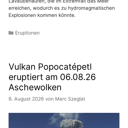
Lavaüberläufen, die im Extremfall das Meer
erreichen, wodurch es zu hydromagmatischen
Explosionen kommen könnte.
Kategorien
Eruptionen
Vulkan Popocatépetl
eruptiert am 06.08.26
Aschewolken
6. August 2026
von
Marc Szeglat