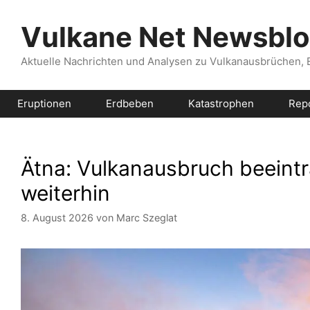
Zum
Inhalt
Vulkane Net Newsbl
springen
Aktuelle Nachrichten und Analysen zu Vulkanausbrüchen,
Eruptionen
Erdbeben
Katastrophen
Rep
Ätna: Vulkanausbruch beeintr
weiterhin
8. August 2026
von
Marc Szeglat