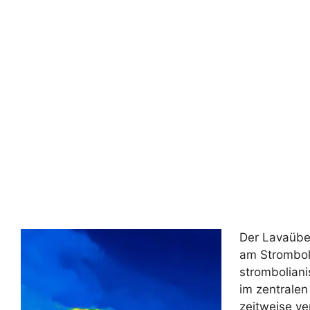
Der Lavaübe
am Stromboli
stromboliani
im zentralen
zeitweise ve