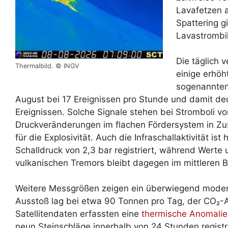
Lavafetzen 
Spattering gi
Lavastrombi
Die täglich 
Thermalbild. © INGV
einige erhöh
sogenannte
August bei 17 Ereignissen pro Stunde und damit de
Ereignissen. Solche Signale stehen bei Stromboli
Druckveränderungen im flachen Fördersystem in Z
für die Explosivität. Auch die Infraschallaktivität i
Schalldruck von 2,3 bar registriert, während Werte u
vulkanischen Tremors bleibt dagegen im mittleren B
Weitere Messgrößen zeigen ein überwiegend modera
Ausstoß lag bei etwa 90 Tonnen pro Tag, der CO₂-A
Satellitendaten erfassten eine
thermische Anomalie
neun Steinschläge innerhalb von 24 Stunden registri