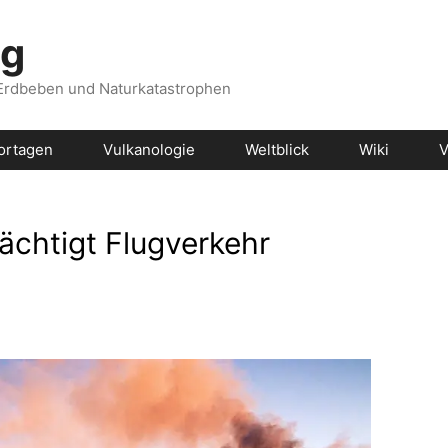
og
 Erdbeben und Naturkatastrophen
ortagen
Vulkanologie
Weltblick
Wiki
V
ächtigt Flugverkehr