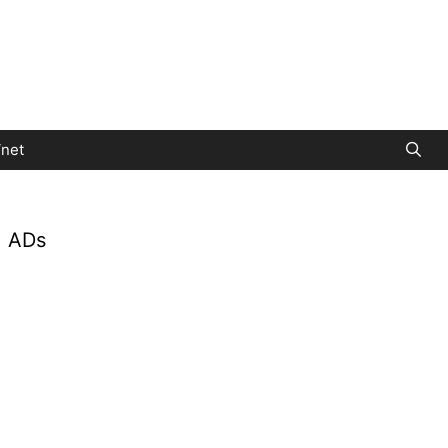
net
ADs