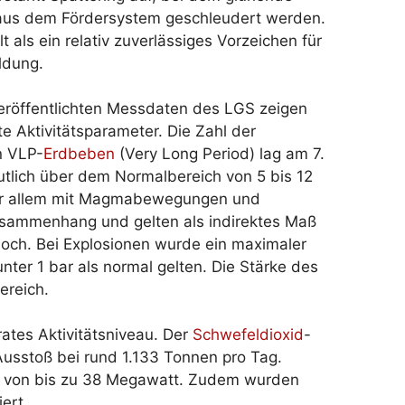
aus dem Fördersystem geschleudert werden.
lt als ein relativ zuverlässiges Vorzeichen für
ldung.
veröffentlichten Messdaten des LGS zeigen
te Aktivitätsparameter. Die Zahl der
n VLP-
Erdbeben
(Very Long Period) lag am 7.
utlich über dem Normalbereich von 5 bis 12
 vor allem mit Magmabewegungen und
usammenhang und gelten als indirektes Maß
st hoch. Bei Explosionen wurde ein maximaler
nter 1 bar als normal gelten. Die Stärke des
ereich.
tes Aktivitätsniveau. Der
Schwefeldioxid
-
usstoß bei rund 1.133 Tonnen pro Tag.
von bis zu 38 Megawatt. Zudem wurden
ert.