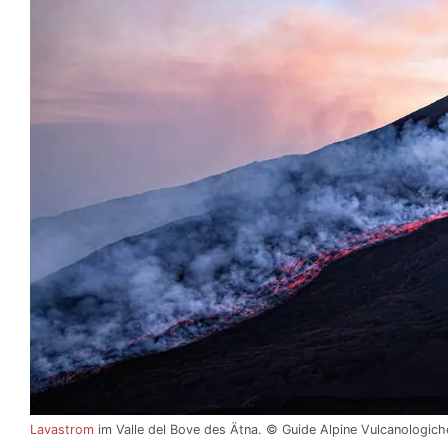
Lavastrom
im Valle del Bove des Ätna. © Guide Alpine Vulcanologich