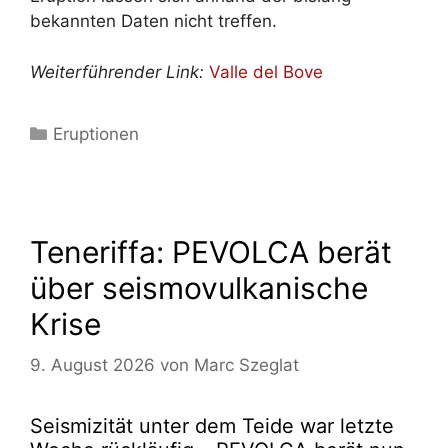
bekannten Daten nicht treffen.
Weiterführender Link:
Valle del Bove
Kategorien
Eruptionen
Teneriffa: PEVOLCA berät
über seismovulkanische
Krise
9. August 2026
von
Marc Szeglat
Seismizität unter dem Teide war letzte