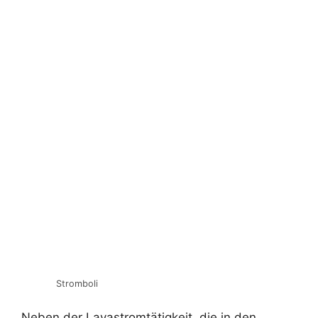
Stromboli
Neben der Lavastromtätigkeit, die in den