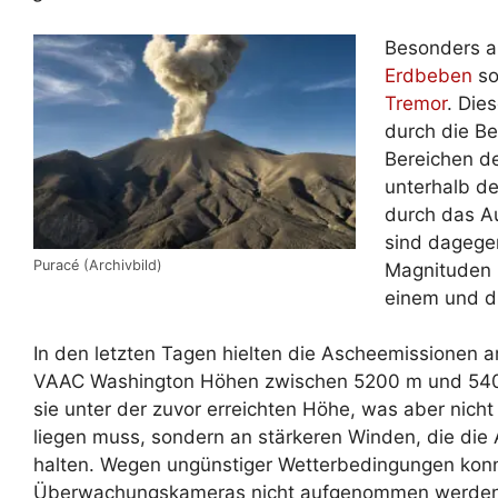
Besonders au
Erdbeben
so
Tremor
. Die
durch die B
Bereichen de
unterhalb de
durch das A
sind dagegen
Puracé (Archivbild)
Magnituden u
einem und dr
In den letzten Tagen hielten die Ascheemissionen 
VAAC Washington Höhen zwischen 5200 m und 5400
sie unter der zuvor erreichten Höhe, was aber nich
liegen muss, sondern an stärkeren Winden, die die 
halten. Wegen ungünstiger Wetterbedingungen kon
Überwachungskameras nicht aufgenommen werden. 