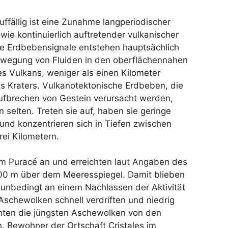
ffällig ist eine Zunahme langperiodischer
wie kontinuierlich auftretender vulkanischer
se Erdbebensignale entstehen hauptsächlich
ewegung von Fluiden in den oberflächennahen
s Vulkans, weniger als einen Kilometer
s Kraters. Vulkanotektonische Erdbeben, die
ufbrechen von Gestein verursacht werden,
 selten. Treten sie auf, haben sie geringe
nd konzentrieren sich in Tiefen zwischen
ei Kilometern.
am Puracé an und erreichten laut Angaben des
 m über dem Meeresspiegel. Damit blieben
t unbedingt an einem Nachlassen der Aktivität
Aschewolken schnell verdriften und niedrig
nten die jüngsten Aschewolken von den
Bewohner der Ortschaft Cristales im