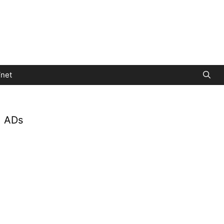
net
ADs