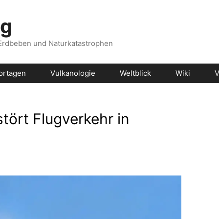
og
 Erdbeben und Naturkatastrophen
ortagen
Vulkanologie
Weltblick
Wiki
V
tört Flugverkehr in