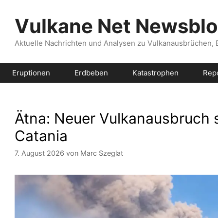
Zum
Inhalt
Vulkane Net Newsbl
springen
Aktuelle Nachrichten und Analysen zu Vulkanausbrüchen,
Eruptionen
Erdbeben
Katastrophen
Rep
Ätna: Neuer Vulkanausbruch s
Catania
7. August 2026
von
Marc Szeglat