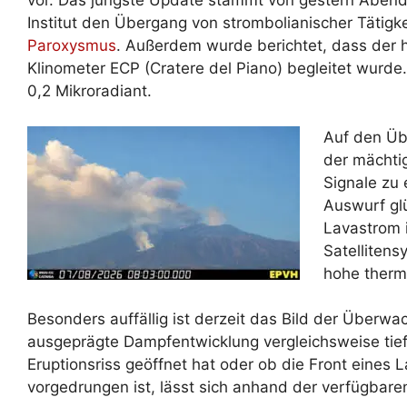
vor. Das jüngste Update stammt von gestern Abend 
Institut den Übergang von strombolianischer Tätigk
Paroxysmus
. Außerdem wurde berichtet, dass der
Klinometer ECP (Cratere del Piano) begleitet wur
0,2 Mikroradiant.
Auf den Ü
der mächti
Signale zu
Auswurf g
Lavastrom 
Satellitens
hohe therm
Besonders auffällig ist derzeit das Bild der Überw
ausgeprägte Dampfentwicklung vergleichsweise tief 
Eruptionsriss geöffnet hat oder ob die Front eines 
vorgedrungen ist, lässt sich anhand der verfügbaren 