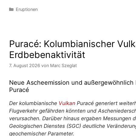
Kategorien
Eruptionen
Puracé: Kolumbianischer Vulk
Erdbebenaktivität
7. August 2026
von
Marc Szeglat
Neue Ascheemission und außergewöhnlich
Puracé
Der kolumbianische
Vulkan
Puracé generiert weiter
Flugverkehr gefährden könnten und Ascheniedersc
verursachen. Darüber hinaus ergaben Messungen d
Geologischen Dienstes (SGC) deutliche Veränderun
geochemischer Parameter.