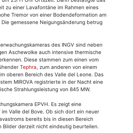
um 23:11 Uhr Ortszeit. Darin bestätigte das
eit zu einer Lavafontäne im Rahmen eines
 hohe Tremor von einer Bodendeformation am
de. Die gemessene Neigungsänderung betrug
berwachungskameras des INGV sind neben
gen Aschewolke auch intensive thermische
 erkennen. Diese stammen zum einen vom
lühender
Tephra
, zum anderen von einem
im oberen Bereich des Valle del Leone. Das
ystem MIROVA registrierte in der Nacht eine
ische Strahlungsleistung von 845 MW.
achungskamera EPVH. Es zeigt eine
im Valle del Bove. Ob sich dort ein neuer
Lavastroms bereits bis in diesen Bereich
Bilder derzeit nicht eindeutig beurteilen.