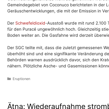
Gemeindegebiet von Coconuco berichteten in der Lo
Geräuschentwicklungen, die mit der Emission in Ve
Der
Schwefeldioxid
-Ausstoß wurde mit rund 2.100 
für den Puracé ungewöhnlich hoch. Gleichzeitig sti
Boden weiter an. Die Gasfahne wird derzeit überw
Der SGC teilte mit, dass die zuletzt gemessenen W
überhöht sind und eine signifikante Veränderung d
Behörden warnen ausdrücklich davor, sich den Krate
nähern. Plötzliche Asche- und Gasemissionen können
Kategorien
Eruptionen
Ätna: Wiederaufnahme stromb