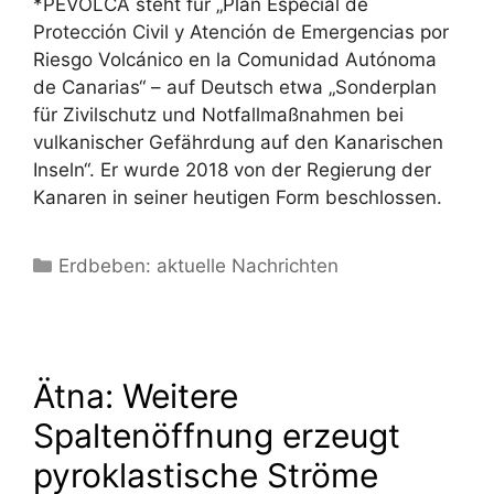
*PEVOLCA steht für „Plan Especial de
Protección Civil y Atención de Emergencias por
Riesgo Volcánico en la Comunidad Autónoma
de Canarias“ – auf Deutsch etwa „Sonderplan
für Zivilschutz und Notfallmaßnahmen bei
vulkanischer Gefährdung auf den Kanarischen
Inseln“. Er wurde 2018 von der Regierung der
Kanaren in seiner heutigen Form beschlossen.
Kategorien
Erdbeben: aktuelle Nachrichten
Ätna: Weitere
Spaltenöffnung erzeugt
pyroklastische Ströme