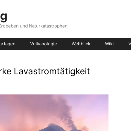
og
 Erdbeben und Naturkatastrophen
ortagen
Vulkanologie
Weltblick
Wiki
V
ke Lavastromtätigkeit