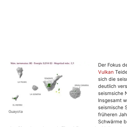
Der Fokus de
Vulkan
Teide
sich die sei
deutlich vers
seismsiche 
Insgesamt wu
seismische S
Guayota
früheren Jah
Schwärme be