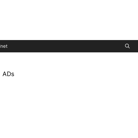
net
ADs