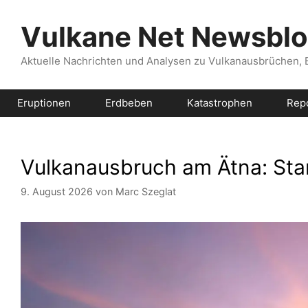
Zum
Inhalt
Vulkane Net Newsbl
springen
Aktuelle Nachrichten und Analysen zu Vulkanausbrüchen,
Eruptionen
Erdbeben
Katastrophen
Rep
Vulkanausbruch am Ätna: Star
9. August 2026
von
Marc Szeglat