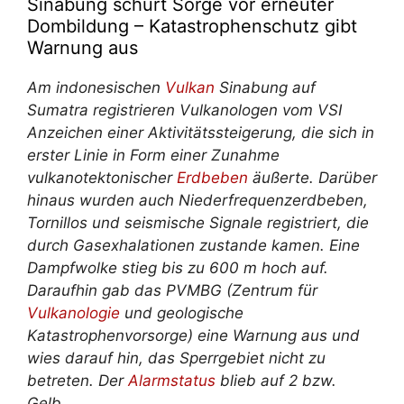
Sinabung schürt Sorge vor erneuter
Dombildung – Katastrophenschutz gibt
Warnung aus
Am indonesischen
Vulkan
Sinabung auf
Sumatra registrieren Vulkanologen vom VSI
Anzeichen einer Aktivitätssteigerung, die sich in
erster Linie in Form einer Zunahme
vulkanotektonischer
Erdbeben
äußerte. Darüber
hinaus wurden auch Niederfrequenzerdbeben,
Tornillos und seismische Signale registriert, die
durch Gasexhalationen zustande kamen. Eine
Dampfwolke stieg bis zu 600 m hoch auf.
Daraufhin gab das PVMBG (Zentrum für
Vulkanologie
und geologische
Katastrophenvorsorge) eine Warnung aus und
wies darauf hin, das Sperrgebiet nicht zu
betreten. Der
Alarmstatus
blieb auf 2 bzw.
Gelb.