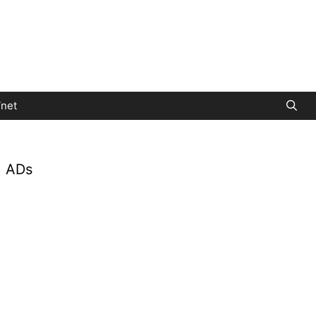
net
ADs