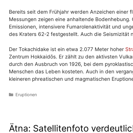
Bereits seit dem Frühjahr werden Anzeichen einer f
Messungen zeigen eine anhaltende Bodenhebung. G
Emissionen, intensivere Fumarolenaktivität und un
des Kraters 62-2 festgestellt. Auch die Seismizität n
Der Tokachidake ist ein etwa 2.077 Meter hoher
Str
Zentrum Hokkaidōs. Er zählt zu den aktivsten Vul
durch den Ausbruch von 1926, bei dem pyroklastis
Menschen das Leben kosteten. Auch in den vergan
kleineren phreatischen und magmatischen Eruption
Kategorien
Eruptionen
Ätna: Satellitenfoto verdeutli