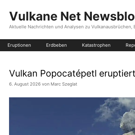
Zum
Inhalt
Vulkane Net Newsbl
springen
Aktuelle Nachrichten und Analysen zu Vulkanausbrüchen,
Eruptionen
Erdbeben
Katastrophen
Rep
Vulkan Popocatépetl eruptie
6. August 2026
von
Marc Szeglat