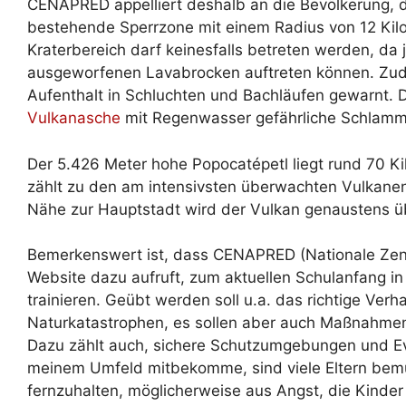
CENAPRED appelliert deshalb an die Bevölkerung, d
bestehende Sperrzone mit einem Radius von 12 Kilo
Kraterbereich darf keinesfalls betreten werden, da j
ausgeworfenen Lavabrocken auftreten können. Zud
Aufenthalt in Schluchten und Bachläufen gewarnt. 
Vulkanasche
mit Regenwasser gefährliche Schlamm-
Der 5.426 Meter hohe Popocatépetl liegt rund 70 K
zählt zu den am intensivsten überwachten Vulkanen 
Nähe zur Hauptstadt wird der Vulkan genaustens ü
Bemerkenswert ist, dass CENAPRED (Nationale Zent
Website dazu aufruft, zum aktuellen Schulanfang i
trainieren. Geübt werden soll u.a. das richtige Ver
Naturkatastrophen, es sollen aber auch Maßnahmen 
Dazu zählt auch, sichere Schutzumgebungen und Ev
meinem Umfeld mitbekomme, sind viele Eltern bemü
fernzuhalten, möglicherweise aus Angst, die Kinde