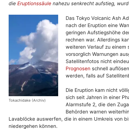
die
Eruptionssäule
nahezu senkrecht aufstieg, wurd
Das Tokyo Volcanic Ash Adv
nach der Eruption eine War
geringen Aufstiegshöhe de
rechnen war. Allerdings ka
weiteren Verlauf zu einem 
vorsorglich Warnungen au
Satellitenfotos nicht eindeu
Prognosen
schnell auflöse
werden, falls auf Satellite
Die Eruption kam nicht völ
sich seit Jahren in einer Ph
Tokachidake (Archiv)
Alarmstufe 2, die den Zuga
Behörden warnen weiterhin 
Lavablöcke auswerfen, die in einem Umkreis von bi
niedergehen können.