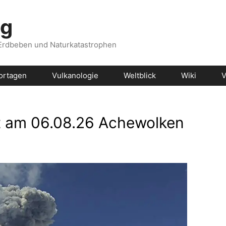
og
 Erdbeben und Naturkatastrophen
ortagen
Vulkanologie
Weltblick
Wiki
V
rt am 06.08.26 Achewolken