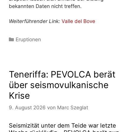
bekannten Daten nicht treffen.
Weiterführender Link:
Valle del Bove
Kategorien
Eruptionen
Teneriffa: PEVOLCA berät
über seismovulkanische
Krise
9. August 2026
von
Marc Szeglat
Seismizität unter dem Teide war letzte