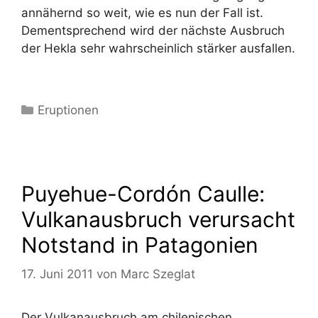
annähernd so weit, wie es nun der Fall ist.
Dementsprechend wird der nächste Ausbruch
der Hekla sehr wahrscheinlich stärker ausfallen.
Kategorien
Eruptionen
Puyehue-Cordón Caulle:
Vulkanausbruch verursacht
Notstand in Patagonien
17. Juni 2011
von
Marc Szeglat
Der Vulkanausbruch am chilenischen