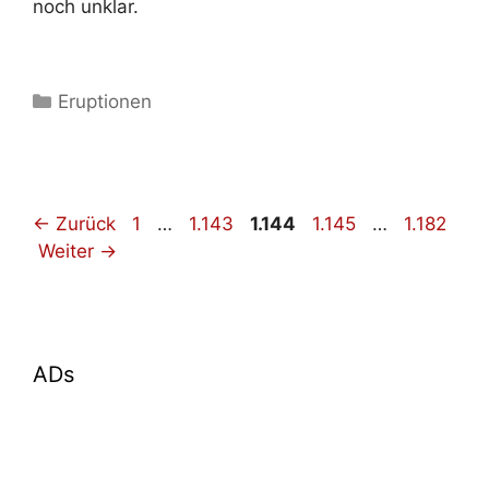
noch unklar.
Kategorien
Eruptionen
Seite
Seite
Seite
Seite
Seite
←
Zurück
1
…
1.143
1.144
1.145
…
1.182
Weiter
→
ADs