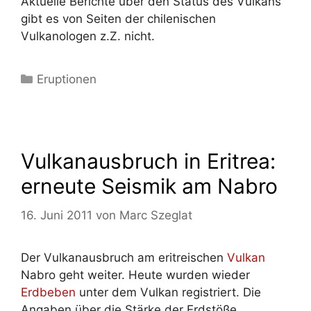
Aktuelle Berichte über den Status des Vulkans
gibt es von Seiten der chilenischen
Vulkanologen z.Z. nicht.
Kategorien
Eruptionen
Vulkanausbruch in Eritrea:
erneute Seismik am Nabro
16. Juni 2011
von
Marc Szeglat
Der Vulkanausbruch am eritreischen
Vulkan
Nabro geht weiter. Heute wurden wieder
Erdbeben
unter dem Vulkan registriert. Die
Angaben über die Stärke der Erdstöße