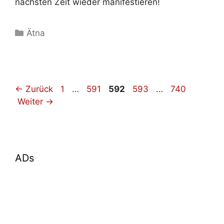
nächsten Zeit wieder manifestieren!
Kategorien
Ätna
Seite
Seite
Seite
Seite
Seite
←
Zurück
1
…
591
592
593
…
740
Weiter
→
ADs