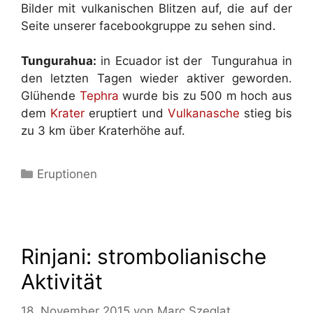
Bilder mit vulkanischen Blitzen auf, die auf der
Seite unserer facebookgruppe zu sehen sind.
Tungurahua:
in Ecuador ist der Tungurahua in
den letzten Tagen wieder aktiver geworden.
Glühende
Tephra
wurde bis zu 500 m hoch aus
dem
Krater
eruptiert und
Vulkanasche
stieg bis
zu 3 km über Kraterhöhe auf.
Kategorien
Eruptionen
Rinjani: strombolianische
Aktivität
18. November 2015
von
Marc Szeglat