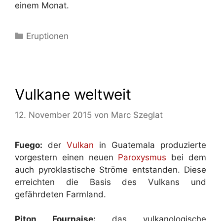
einem Monat.
Kategorien
Eruptionen
Vulkane weltweit
12. November 2015
von
Marc Szeglat
Fuego:
der
Vulkan
in Guatemala produzierte
vorgestern einen neuen
Paroxysmus
bei dem
auch pyroklastische Ströme entstanden. Diese
erreichten die Basis des Vulkans und
gefährdeten Farmland.
Piton Fournaise:
das vulkanologische