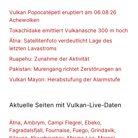
Vulkan Popocatépetl eruptiert am 06.08.26
Achewolken
Tokachidake emittiert Vulkanasche 300 m hoch
Ätna: Satellitenfoto verdeutlicht Lage des
letzten Lavastroms
Ruapehu: Zunahme der Aktivität
Pakistan: Murengang richtet Zerstörungen an
Vulkan Mayon: Herabstufung der Alarmstufe
Aktuelle Seiten mit Vulkan-Live-Daten
Ätna
,
Ambrym
,
Campi Flegrei
,
Ebeko
,
Fagradalsfjall
,
Fournaise
,
Fuego
,
Grindavik
,
Kilauea
,
Klyuchevskoy
,
Mauna Loa
,
Merapi
,