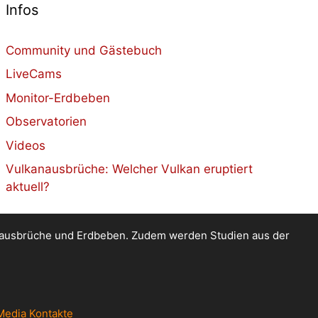
Infos
Community und Gästebuch
LiveCams
Monitor-Erdbeben
Observatorien
Videos
Vulkanausbrüche: Welcher Vulkan eruptiert
aktuell?
kanausbrüche und Erdbeben. Zudem werden Studien aus der
Media Kontakte