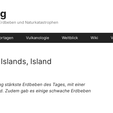
og
 Erdbeben und Naturkatastrophen
ortagen
Vulkanologie
Weltblick
Wiki
V
Islands, Island
g stärkste Erdbeben des Tages, mit einer
nd. Zudem gab es einige schwache Erdbeben