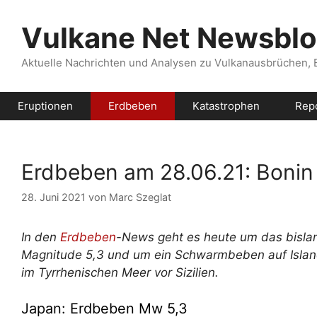
Zum
Inhalt
Vulkane Net Newsbl
springen
Aktuelle Nachrichten und Analysen zu Vulkanausbrüchen,
Eruptionen
Erdbeben
Katastrophen
Rep
Erdbeben am 28.06.21: Bonin 
28. Juni 2021
von
Marc Szeglat
In den
Erdbeben
-News geht es heute um das bislan
Magnitude 5,3 und um ein Schwarmbeben auf Isla
im Tyrrhenischen Meer vor Sizilien.
Japan: Erdbeben Mw 5,3