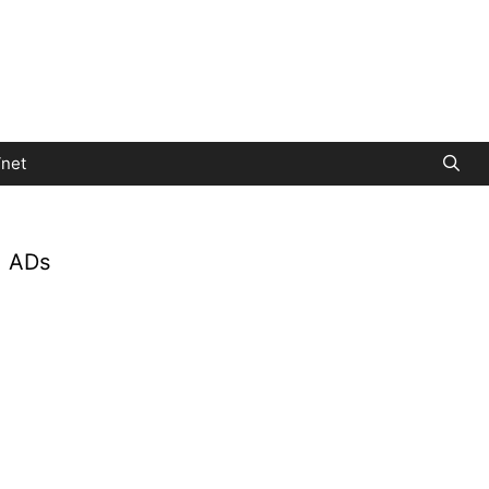
net
ADs