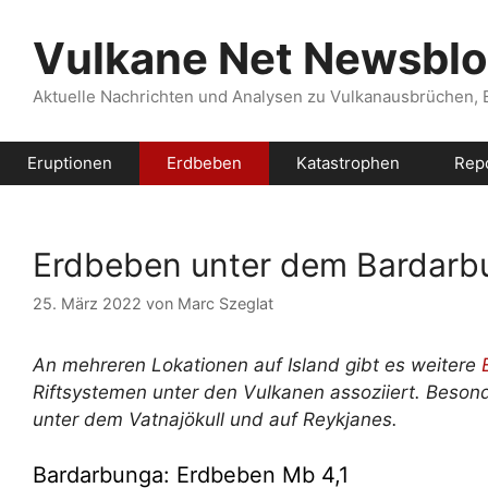
Zum
Inhalt
Vulkane Net Newsbl
springen
Aktuelle Nachrichten und Analysen zu Vulkanausbrüchen,
Eruptionen
Erdbeben
Katastrophen
Rep
Erdbeben unter dem Bardarb
25. März 2022
von
Marc Szeglat
An mehreren Lokationen auf Island gibt es weitere
Riftsystemen unter den Vulkanen assoziiert. Beson
unter dem Vatnajökull und auf Reykjanes.
Bardarbunga: Erdbeben Mb 4,1