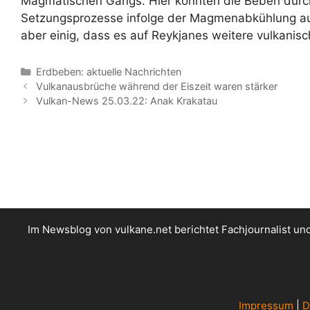
Magmatischen Gangs. Hier könnten die Beben dur
Setzungsprozesse infolge der Magmenabkühlung aus
aber einig, dass es auf Reykjanes weitere vulkanisc
Kategorien
Erdbeben: aktuelle Nachrichten
Vulkanausbrüche während der Eiszeit waren stärker
Vulkan-News 25.03.22: Anak Krakatau
Im Newsblog von vulkane.net berichtet Fachjournalist u
Impressum
|
D