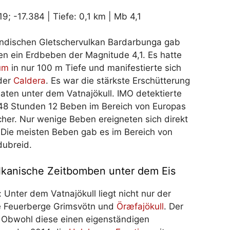
9; -17.384 | Tiefe: 0,1 km | Mb 4,1
ändischen Gletschervulkan Bardarbunga gab
n ein Erdbeben der Magnitude 4,1. Es hatte
um
in nur 100 m Tiefe und manifestierte sich
 der
Caldera
. Es war die stärkste Erschütterung
naten unter dem Vatnajökull. IMO detektierte
 48 Stunden 12 Beben im Bereich von Europas
her. Nur wenige Beben ereigneten sich direkt
 Die meisten Beben gab es im Bereich von
dubreid.
lkanische Zeitbomben unter dem Eis
 Unter dem Vatnajökull liegt nicht nur der
e Feuerberge Grimsvötn und
Öræfajökull
. Der
. Obwohl diese einen eigenständigen