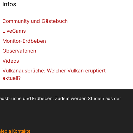
Infos
Community und Gästebuch
LiveCams
Monitor-Erdbeben
Observatorien
Videos
Vulkanausbrüche: Welcher Vulkan eruptiert
aktuell?
kanausbrüche und Erdbeben. Zudem werden Studien aus der
Media Kontakte