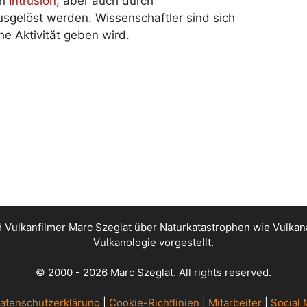
ch
Intrusion
, aber auch durch
gelöst werden. Wissenschaftler sind sich
he Aktivität geben wird.
nd Vulkanfilmer Marc Szeglat über Naturkatastrophen wie Vul
Vulkanologie vorgestellt.
© 2000 - 2026 Marc Szeglat. All rights reserved.
atenschutzerklärung
|
Cookie-Richtlinien
|
Mitarbeiter
|
Social 