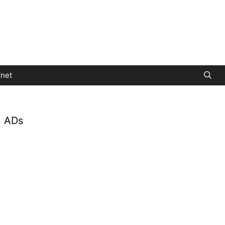
net
ADs