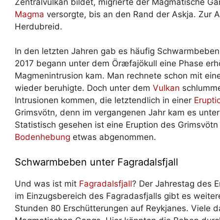
Zentralvulkan bildet, migrierte der Magmatische G
Magma
versorgte, bis an den Rand der Askja. Zur A
Herdubreid.
In den letzten Jahren gab es häufig Schwarmbeben 
2017 begann unter dem Öræfajökull eine Phase erhö
Magmenintrusion kam. Man rechnete schon mit einem
wieder beruhigte. Doch unter dem
Vulkan
schlummer
Intrusionen kommen, die letztendlich in einer
Erupti
Grimsvötn, denn im vergangenen Jahr kam es unte
Statistisch gesehen ist eine Eruption des Grimsvötn
Bodenhebung
etwas abgenommen.
Schwarmbeben unter Fagradalsfjall
Und was ist mit
Fagradalsfjall
? Der Jahrestag des E
im Einzugsbereich des Fagradasfjalls gibt es weiter
Stunden 80 Erschütterungen auf Reykjanes. Viele d