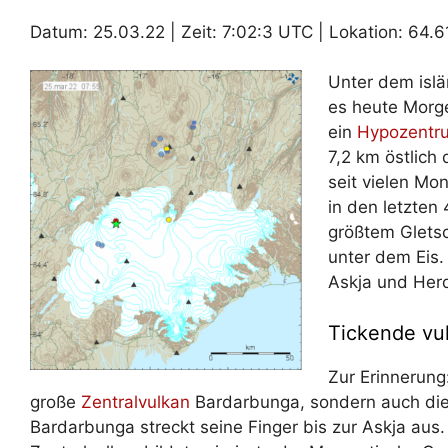
Datum: 25.03.22 | Zeit: 7:02:3 UTC | Lokation: 64.61
Unter dem isl
es heute Morge
ein
Hypozentr
7,2 km östlich
seit vielen Mo
in den letzten
größtem Gletsc
unter dem Eis.
Askja und Her
Tickende vu
Zur Erinnerung:
große
Zentralvulkan
Bardarbunga, sondern auch di
Bardarbunga streckt seine Finger bis zur Askja aus