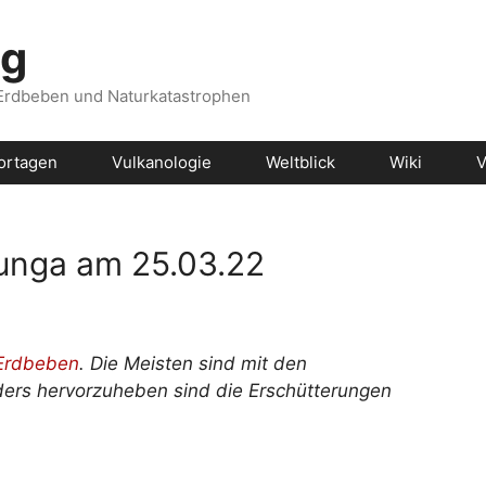
og
 Erdbeben und Naturkatastrophen
ortagen
Vulkanologie
Weltblick
Wiki
V
unga am 25.03.22
Erdbeben
. Die Meisten sind mit den
ders hervorzuheben sind die Erschütterungen