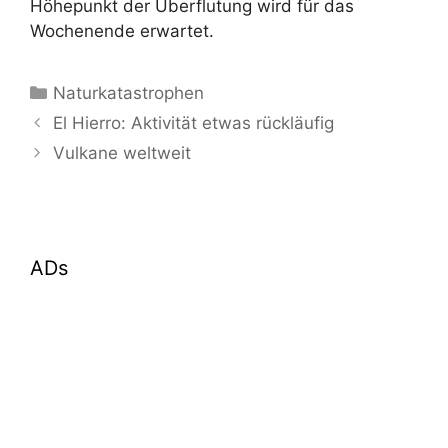
Höhepunkt der Überflutung wird für das
Wochenende erwartet.
Kategorien
Naturkatastrophen
El Hierro: Aktivität etwas rückläufig
Vulkane weltweit
ADs