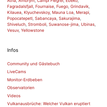
Ätna
,
Ambrym
,
Campi Flegrei
,
Ebeko
,
Fagradalsfjall
,
Fournaise
,
Fuego
,
Grindavik
,
Kilauea
,
Klyuchevskoy
,
Mauna Loa
,
Merapi
,
Popocatepetl
,
Sabancaya
,
Sakurajima
,
Shiveluch
,
Stromboli
,
Suwanose-jima
,
Ubinas
,
Vesuv
,
Yellowstone
Infos
Community und Gästebuch
LiveCams
Monitor-Erdbeben
Observatorien
Videos
Vulkanausbrüche: Welcher Vulkan eruptiert