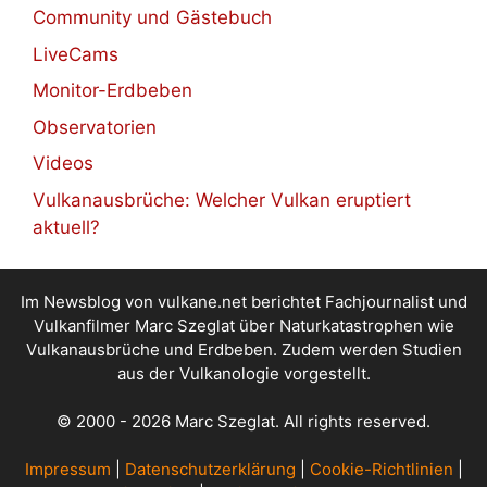
Community und Gästebuch
LiveCams
Monitor-Erdbeben
Observatorien
Videos
Vulkanausbrüche: Welcher Vulkan eruptiert
aktuell?
Im Newsblog von vulkane.net berichtet Fachjournalist und
Vulkanfilmer Marc Szeglat über Naturkatastrophen wie
Vulkanausbrüche und Erdbeben. Zudem werden Studien
aus der Vulkanologie vorgestellt.
© 2000 - 2026 Marc Szeglat. All rights reserved.
Impressum
|
Datenschutzerklärung
|
Cookie-Richtlinien
|