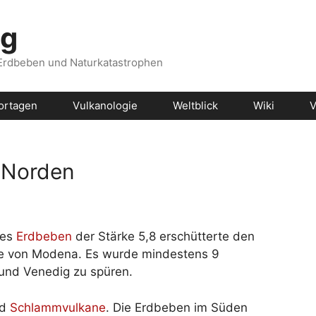
og
 Erdbeben und Naturkatastrophen
ortagen
Vulkanologie
Weltblick
Wiki
V
m Norden
res
Erdbeben
der Stärke 5,8 erschütterte den
he von Modena. Es wurde mindestens 9
 und Venedig zu spüren.
nd
Schlammvulkane
. Die Erdbeben im Süden