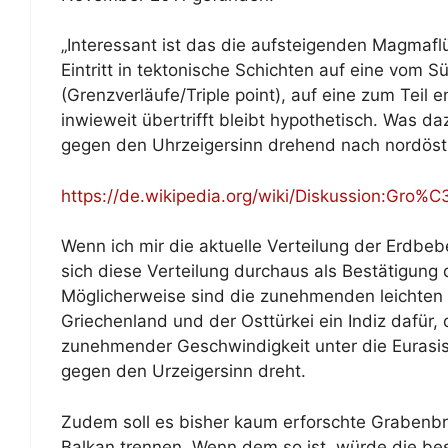
„Interessant ist das die aufsteigenden Magmafl
Eintritt in tektonische Schichten auf eine vom
(Grenzverläufe/Triple point), auf eine zum Teil e
inwieweit übertrifft bleibt hypothetisch. Was d
gegen den Uhrzeigersinn drehend nach nordöstli
https://de.wikipedia.org/wiki/Diskussion:Gro%
Wenn ich mir die aktuelle Verteilung der Erdbe
sich diese Verteilung durchaus als Bestätigung d
Möglicherweise sind die zunehmenden leichten u
Griechenland und der Osttürkei ein Indiz dafür, 
zunehmender Geschwindigkeit unter die Eurasisc
gegen den Urzeigersinn dreht.
Zudem soll es bisher kaum erforschte Grabenbrü
Balkan trennen. Wenn dem so ist, würde die be