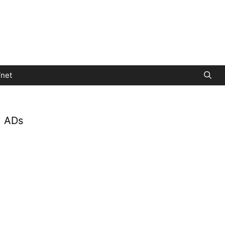
net
ADs