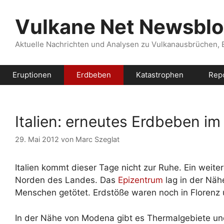
Zum
Inhalt
Vulkane Net Newsbl
springen
Aktuelle Nachrichten und Analysen zu Vulkanausbrüchen,
Eruptionen
Erdbeben
Katastrophen
Rep
Italien: erneutes Erdbeben i
29. Mai 2012
von
Marc Szeglat
Italien kommt dieser Tage nicht zur Ruhe. Ein weite
Norden des Landes. Das
Epizentrum
lag in der Nä
Menschen getötet. Erdstöße waren noch in Florenz
In der Nähe von Modena gibt es Thermalgebiete u