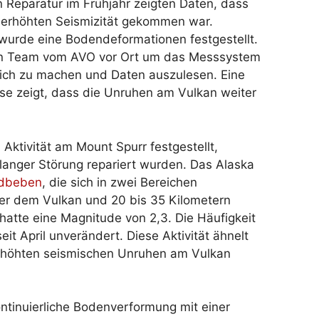
n Reparatur im Frühjahr zeigten Daten, dass
r erhöhten Seismizität gekommen war.
urde eine Bodendeformationen festgestellt.
n Team vom AVO vor Ort um das Messsystem
lich zu machen und Daten auszulesen. Eine
se zeigt, dass die Unruhen am Vulkan weiter
ktivität am Mount Spurr festgestellt,
nger Störung repariert wurden. Das Alaska
dbeben
, die sich in zwei Bereichen
nter dem Vulkan und 20 bis 35 Kilometern
hatte eine Magnitude von 2,3. Die Häufigkeit
t April unverändert. Diese Aktivität ähnelt
rhöhten seismischen Unruhen am Vulkan
inuierliche Bodenverformung mit einer