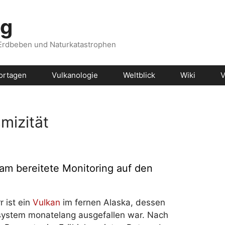
og
 Erdbeben und Naturkatastrophen
ortagen
Vulkanologie
Weltblick
Wiki
V
mizität
am bereitete Monitoring auf den
 ist ein
Vulkan
im fernen Alaska, dessen
system monatelang ausgefallen war. Nach