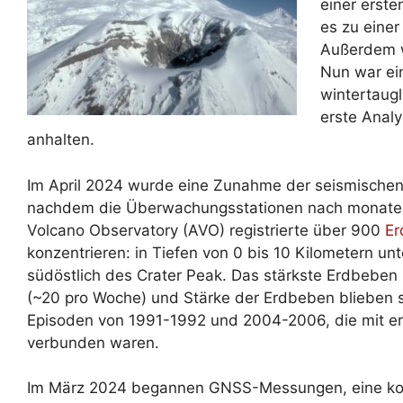
einer erste
es zu eine
Außerdem w
Nun war ei
wintertaug
erste Analy
anhalten.
Im April 2024 wurde eine Zunahme der seismischen A
nachdem die Überwachungsstationen nach monatela
Volcano Observatory (AVO) registrierte über 900
Er
konzentrieren: in Tiefen von 0 bis 10 Kilometern u
südöstlich des Crater Peak. Das stärkste Erdbeben 
(~20 pro Woche) und Stärke der Erdbeben blieben sei
Episoden von 1991-1992 und 2004-2006, die mit e
verbunden waren.
Im März 2024 begannen GNSS-Messungen, eine kont