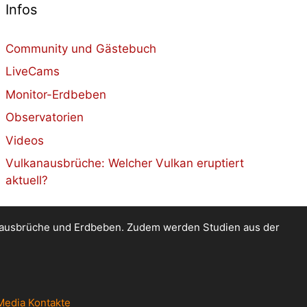
Infos
Community und Gästebuch
LiveCams
Monitor-Erdbeben
Observatorien
Videos
Vulkanausbrüche: Welcher Vulkan eruptiert
aktuell?
kanausbrüche und Erdbeben. Zudem werden Studien aus der
Media Kontakte