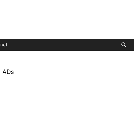
net
ADs