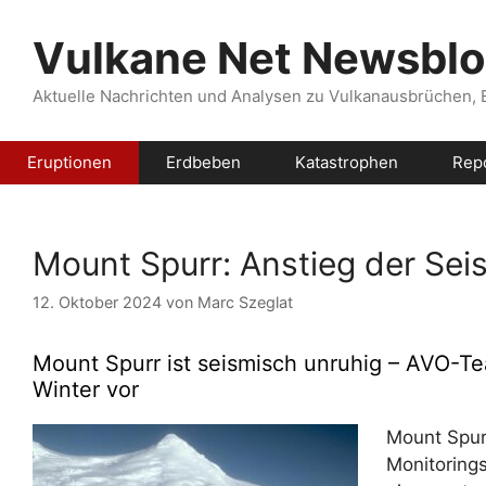
Zum
Inhalt
Vulkane Net Newsbl
springen
Aktuelle Nachrichten und Analysen zu Vulkanausbrüchen,
Eruptionen
Erdbeben
Katastrophen
Rep
Mount Spurr: Anstieg der Seis
12. Oktober 2024
von
Marc Szeglat
Mount Spurr ist seismisch unruhig – AVO-Te
Winter vor
Mount Spurr
Monitoring