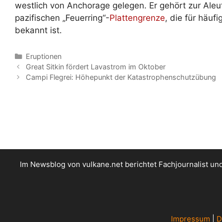
westlich von Anchorage gelegen. Er gehört zur Aleu
pazifischen „Feuerring“-
Plattengrenze
, die für häuf
bekannt ist.
Kategorien
Eruptionen
Great Sitkin fördert Lavastrom im Oktober
Campi Flegrei: Höhepunkt der Katastrophenschutzübung
Im Newsblog von vulkane.net berichtet Fachjournalist u
Impressum
|
D