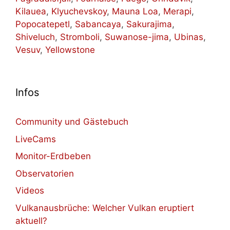
Kilauea
,
Klyuchevskoy
,
Mauna Loa
,
Merapi
,
Popocatepetl
,
Sabancaya
,
Sakurajima
,
Shiveluch
,
Stromboli
,
Suwanose-jima
,
Ubinas
,
Vesuv
,
Yellowstone
Infos
Community und Gästebuch
LiveCams
Monitor-Erdbeben
Observatorien
Videos
Vulkanausbrüche: Welcher Vulkan eruptiert
aktuell?