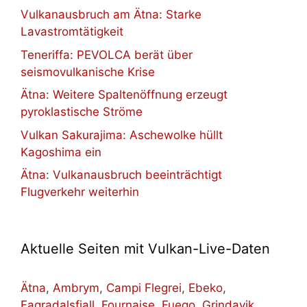
Vulkanausbruch am Ätna: Starke
Lavastromtätigkeit
Teneriffa: PEVOLCA berät über
seismovulkanische Krise
Ätna: Weitere Spaltenöffnung erzeugt
pyroklastische Ströme
Vulkan Sakurajima: Aschewolke hüllt
Kagoshima ein
Ätna: Vulkanausbruch beeinträchtigt
Flugverkehr weiterhin
Aktuelle Seiten mit Vulkan-Live-Daten
Ätna
,
Ambrym
,
Campi Flegrei
,
Ebeko
,
Fagradalsfjall
,
Fournaise
,
Fuego
,
Grindavik
,