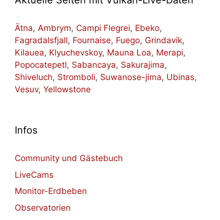
Aktuelle Seiten mit Vulkan-Live-Daten
Ätna
,
Ambrym
,
Campi Flegrei
,
Ebeko
,
Fagradalsfjall
,
Fournaise
,
Fuego
,
Grindavik
,
Kilauea
,
Klyuchevskoy
,
Mauna Loa
,
Merapi
,
Popocatepetl
,
Sabancaya
,
Sakurajima
,
Shiveluch
,
Stromboli
,
Suwanose-jima
,
Ubinas
,
Vesuv
,
Yellowstone
Infos
Community und Gästebuch
LiveCams
Monitor-Erdbeben
Observatorien