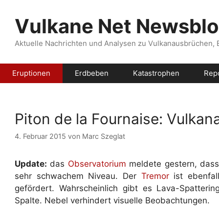
Zum
Inhalt
Vulkane Net Newsbl
springen
Aktuelle Nachrichten und Analysen zu Vulkanausbrüchen,
Eruptionen
Erdbeben
Katastrophen
Rep
Piton de la Fournaise: Vulka
4. Februar 2015
von
Marc Szeglat
Update:
das
Observatorium
meldete gestern, das
sehr schwachem Niveau. Der
Tremor
ist ebenfal
gefördert. Wahrscheinlich gibt es Lava-Spatteri
Spalte. Nebel verhindert visuelle Beobachtungen.