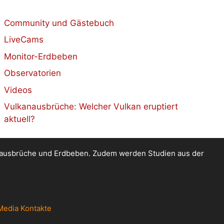
Community und Gästebuch
LiveCams
Monitor-Erdbeben
Observatorien
Videos
Vulkanausbrüche: Welcher Vulkan eruptiert
aktuell?
kanausbrüche und Erdbeben. Zudem werden Studien aus der
Media Kontakte