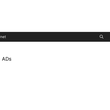
net
ADs