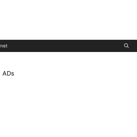
net
ADs