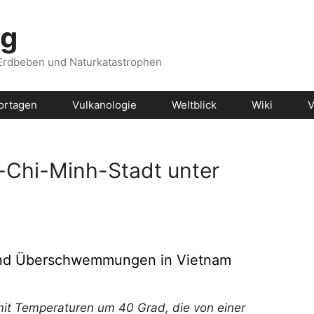
og
 Erdbeben und Naturkatastrophen
ortagen
Vulkanologie
Weltblick
Wiki
V
-Chi-Minh-Stadt unter
er und Überschwemmungen in Vietnam
 mit Temperaturen um 40 Grad, die von einer