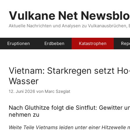
Zum
Inhalt
Vulkane Net Newsbl
springen
Aktuelle Nachrichten und Analysen zu Vulkanausbrüchen,
Eruptionen
Erdbeben
Katastrophen
Rep
Vietnam: Starkregen setzt Ho
Wasser
12. Juni 2026
von
Marc Szeglat
Nach Gluthitze folgt die Sintflut: Gewitt
nehmen zu
Weite Teile Vietnams leiden unter einer Hitzewelle