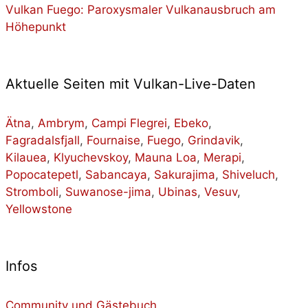
Vulkan Fuego: Paroxysmaler Vulkanausbruch am
Höhepunkt
Aktuelle Seiten mit Vulkan-Live-Daten
Ätna
,
Ambrym
,
Campi Flegrei
,
Ebeko
,
Fagradalsfjall
,
Fournaise
,
Fuego
,
Grindavik
,
Kilauea
,
Klyuchevskoy
,
Mauna Loa
,
Merapi
,
Popocatepetl
,
Sabancaya
,
Sakurajima
,
Shiveluch
,
Stromboli
,
Suwanose-jima
,
Ubinas
,
Vesuv
,
Yellowstone
Infos
Community und Gästebuch