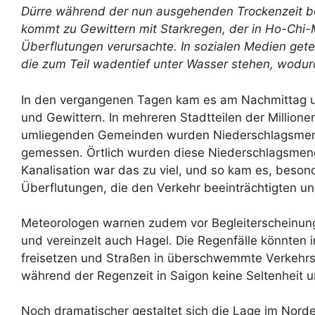
Dürre während der nun ausgehenden Trockenzeit begl
kommt zu Gewittern mit Starkregen, der in Ho-Chi-
Überflutungen verursachte. In sozialen Medien gete
die zum Teil wadentief unter Wasser stehen, wodu
In den vergangenen Tagen kam es am Nachmittag 
und Gewittern. In mehreren Stadtteilen der Million
umliegenden Gemeinden wurden Niederschlagsmeng
gemessen. Örtlich wurden diese Niederschlagsmeng
Kanalisation war das zu viel, und so kam es, besond
Überflutungen, die den Verkehr beeinträchtigten u
Meteorologen warnen zudem vor Begleiterscheinung
und vereinzelt auch Hagel. Die Regenfälle könnten
freisetzen und Straßen in überschwemmte Verkehr
während der Regenzeit in Saigon keine Seltenheit 
Noch dramatischer gestaltet sich die Lage im Nord