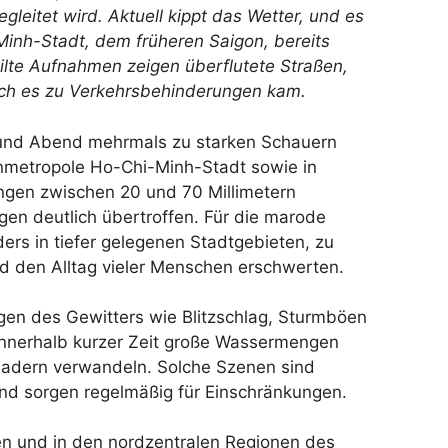
eitet wird. Aktuell kippt das Wetter, und es
Minh-Stadt, dem früheren Saigon, bereits
ilte Aufnahmen zeigen überflutete Straßen,
rch es zu Verkehrsbehinderungen kam.
und Abend mehrmals zu starken Schauern
enmetropole Ho-Chi-Minh-Stadt sowie in
en zwischen 20 und 70 Millimetern
en deutlich übertroffen. Für die marode
ers in tiefer gelegenen Stadtgebieten, zu
nd den Alltag vieler Menschen erschwerten.
en des Gewitters wie Blitzschlag, Sturmböen
 innerhalb kurzer Zeit große Wassermengen
sadern verwandeln. Solche Szenen sind
und sorgen regelmäßig für Einschränkungen.
en und in den nordzentralen Regionen des