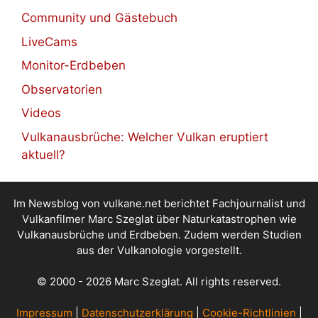
Community und Gästebuch
LiveCams
Monitor-Erdbeben
Observatorien
Videos
Vulkanausbrüche: Welcher Vulkan eruptiert
aktuell?
Im Newsblog von vulkane.net berichtet Fachjournalist und
Vulkanfilmer Marc Szeglat über Naturkatastrophen wie
Vulkanausbrüche und Erdbeben. Zudem werden Studien
aus der Vulkanologie vorgestellt.
© 2000 - 2026 Marc Szeglat. All rights reserved.
Impressum
|
Datenschutzerklärung
|
Cookie-Richtlinien
|