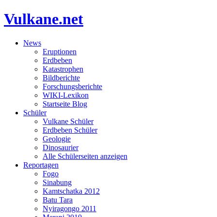
Vulkane.net
News
Eruptionen
Erdbeben
Katastrophen
Bildberichte
Forschungsberichte
WIKI-Lexikon
Startseite Blog
Schüler
Vulkane Schüler
Erdbeben Schüler
Geologie
Dinosaurier
Alle Schülerseiten anzeigen
Reportagen
Fogo
Sinabung
Kamtschatka 2012
Batu Tara
Nyiragongo 2011