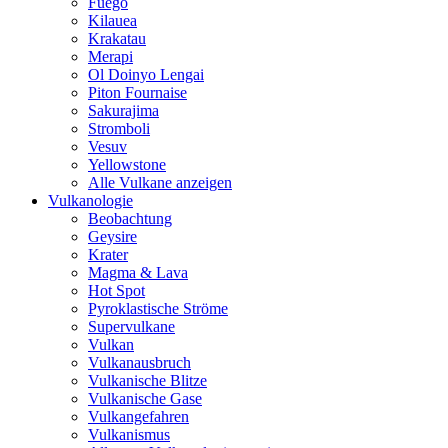
Fuego
Kilauea
Krakatau
Merapi
Ol Doinyo Lengai
Piton Fournaise
Sakurajima
Stromboli
Vesuv
Yellowstone
Alle Vulkane anzeigen
Vulkanologie
Beobachtung
Geysire
Krater
Magma & Lava
Hot Spot
Pyroklastische Ströme
Supervulkane
Vulkan
Vulkanausbruch
Vulkanische Blitze
Vulkanische Gase
Vulkangefahren
Vulkanismus