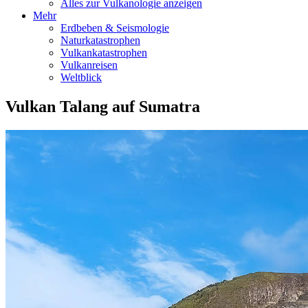
Alles zur Vulkanologie anzeigen
Mehr
Erdbeben & Seismologie
Naturkatastrophen
Vulkankatastrophen
Vulkanreisen
Weltblick
Vulkan Talang auf Sumatra