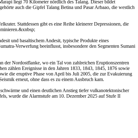
arapi liegt 70 Kilometer nördlich des Talang. Dieser bildet
örte auch die Gipfel Talang Betina und Pasar Arbaao, die westlich
rater. Stattdessen gibt es eine Reihe kleinerer Depressionen, die
dominieren.&xnbsp;
desit und basaltischem Andesit, typische Produkte eines
n Sumatra-Verwerfung beeinflusst, insbesondere den Segmenten Sumani
an der Nordostflanke, wo ein Tal von zahlreichen Eruptionszentren
üchen zählen Ereignisse in den Jahren 1833, 1843, 1845, 1876 sowie
e die eruptive Phase von April bis Juli 2005, die zur Evakuierung
Seismik erneut, ohne dass es zu einem Ausbruch kam.
nschwärme und einen deutlichen Anstieg tiefer vulkanotektonischer
pfels, wurde die Alarmstufe am 10. Dezember 2025 auf Stufe II