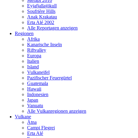
Merapi 2010
Eyjafjallajökull
Soufrière Hills
Anak Krakatau
Erta Alé 2002
Alle Reportagen anzeigen
Regionen
Afrika
Kanarische Inseln
Riftvalley
Europa
Italien
Island
Vulkaneifel
Pazifischer Feuergürtel
Guatemala
Hawaii
Indonesien
Japan
Vanuatu
Alle Vulkanregionen anzeigen
Vulkane
Ätna
Campi Flegrei
Erta Alé