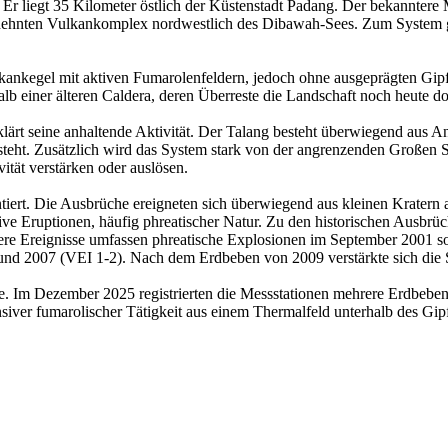
Er liegt 35 Kilometer östlich der Küstenstadt Padang. Der bekanntere M
ehnten Vulkankomplex nordwestlich des Dibawah-Sees. Zum System geh
nkegel mit aktiven Fumarolenfeldern, jedoch ohne ausgeprägten Gipfelk
alb einer älteren Caldera, deren Überreste die Landschaft noch heute 
rt seine anhaltende Aktivität. Der Talang besteht überwiegend aus An
ntsteht. Zusätzlich wird das System stark von der angrenzenden Große
ität verstärken oder auslösen.
tiert. Die Ausbrüche ereigneten sich überwiegend aus kleinen Kratern 
sive Eruptionen, häufig phreatischer Natur. Zu den historischen Ausbr
e Ereignisse umfassen phreatische Explosionen im September 2001 sowi
und 2007 (VEI 1‐2). Nach dem Erdbeben von 2009 verstärkte sich die 
uhe. Im Dezember 2025 registrierten die Messstationen mehrere Erdbebe
nsiver fumarolischer Tätigkeit aus einem Thermalfeld unterhalb des Gi