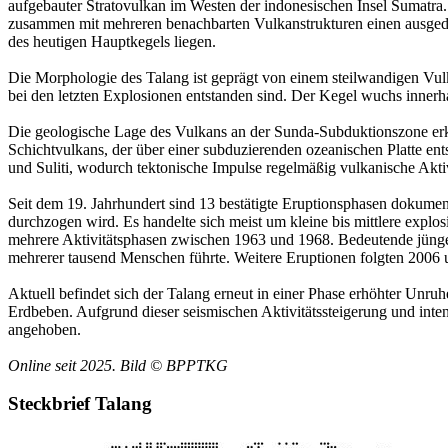
aufgebauter Stratovulkan im Westen der indonesischen Insel Sumatra. 
zusammen mit mehreren benachbarten Vulkanstrukturen einen ausged
des heutigen Hauptkegels liegen.
Die Morphologie des Talang ist geprägt von einem steilwandigen Vulka
bei den letzten Explosionen entstanden sind. Der Kegel wuchs innerh
Die geologische Lage des Vulkans an der Sunda-Subduktionszone erklä
Schichtvulkans, der über einer subduzierenden ozeanischen Platte e
und Suliti, wodurch tektonische Impulse regelmäßig vulkanische Aktiv
Seit dem 19. Jahrhundert sind 13 bestätigte Eruptionsphasen dokumen
durchzogen wird. Es handelte sich meist um kleine bis mittlere explo
mehrere Aktivitätsphasen zwischen 1963 und 1968. Bedeutende jünger
mehrerer tausend Menschen führte. Weitere Eruptionen folgten 2006 
Aktuell befindet sich der Talang erneut in einer Phase erhöhter Unr
Erdbeben. Aufgrund dieser seismischen Aktivitätssteigerung und inte
angehoben.
Online seit 2025. Bild © BPPTKG
Steckbrief Talang