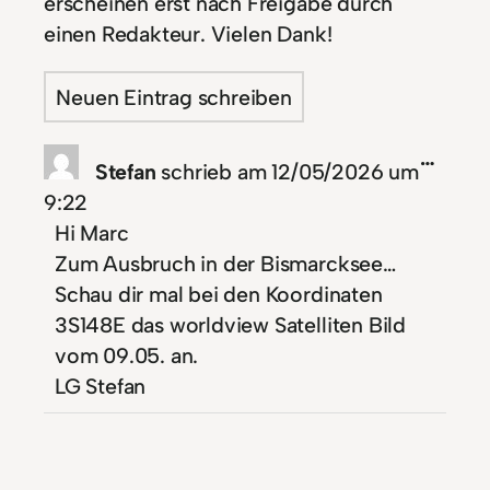
erscheinen erst nach Freigabe durch
einen Redakteur. Vielen Dank!
Diese
…
Stefan
schrieb am
12/05/2026
um
Meta
9:22
ein-/
Hi Marc
Zum Ausbruch in der Bismarcksee…
Schau dir mal bei den Koordinaten
3S148E das worldview Satelliten Bild
vom 09.05. an.
LG Stefan