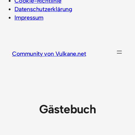
Cookie-Richtlinie
Datenschutzerklärung
Impressum
Zum
Inhalt
springen
Community von Vulkane.net
Gästebuch