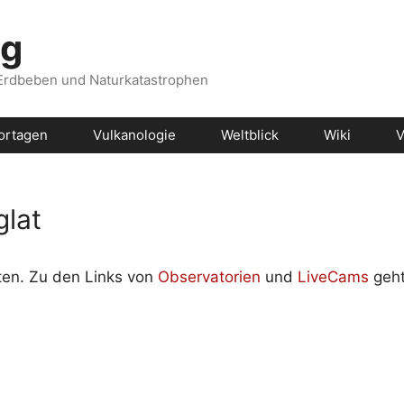
og
 Erdbeben und Naturkatastrophen
ortagen
Vulkanologie
Weltblick
Wiki
V
glat
iten. Zu den Links von
Observatorien
und
LiveCams
geht