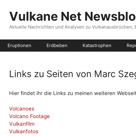
Zum
Inhalt
Vulkane Net Newsbl
springen
Aktuelle Nachrichten und Analysen zu Vulkanausbrüchen,
Eruptionen
Erdbeben
Katastrophen
Rep
Links zu Seiten von Marc Sze
Hier findet ihr die Links zu meinen weiteren Webse
Volcanoes
Volcano Footage
Vulkanfilm
Vulkanfotos