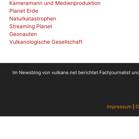
Kameramann und Medienproduktion
Planet Erde
Naturkatastrophen
Streaming Planet
Geonauten
Vulkanologische Gesellschaft
Im Newsblog von vulkane.net berichtet Fachjournalist u
Impressum
|
D