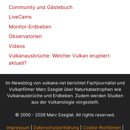
Community und Gästebuch
LiveCams
Monitor-Erdbeben
Observatorien
Videos
Vulkanausbrüche: Welcher Vulkan eruptiert
aktuell?
Im Newsblog von vulkane.net berichtet Fachjournalist und
Vulkanfilmer Marc Szeglat über Naturkatastrophen wie
Vulkanausbrüche und Erdbeben. Zudem werden Studien
aus der Vulkanologie vorgestellt.
© 2000 - 2026 Marc Szeglat. All rights reserved.
Impressum
|
Datenschutzerklärung
|
Cookie-Richtlinien
|