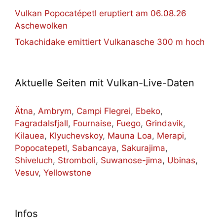
Vulkan Popocatépetl eruptiert am 06.08.26
Aschewolken
Tokachidake emittiert Vulkanasche 300 m hoch
Aktuelle Seiten mit Vulkan-Live-Daten
Ätna
,
Ambrym
,
Campi Flegrei
,
Ebeko
,
Fagradalsfjall
,
Fournaise
,
Fuego
,
Grindavik
,
Kilauea
,
Klyuchevskoy
,
Mauna Loa
,
Merapi
,
Popocatepetl
,
Sabancaya
,
Sakurajima
,
Shiveluch
,
Stromboli
,
Suwanose-jima
,
Ubinas
,
Vesuv
,
Yellowstone
Infos