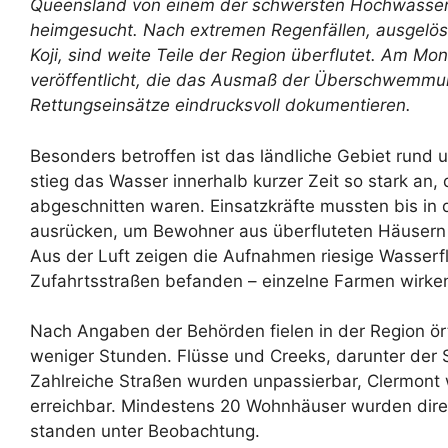
Queensland von einem der schwersten Hochwasser
heimgesucht. Nach extremen Regenfällen, ausgelös
Koji, sind weite Teile der Region überflutet. Am M
veröffentlicht, die das Ausmaß der Überschwemm
Rettungseinsätze eindrucksvoll dokumentieren.
Besonders betroffen ist das ländliche Gebiet rund
stieg das Wasser innerhalb kurzer Zeit so stark a
abgeschnitten waren. Einsatzkräfte mussten bis in 
ausrücken, um Bewohner aus überfluteten Häusern u
Aus der Luft zeigen die Aufnahmen riesige Wasserf
Zufahrtsstraßen befanden – einzelne Farmen wirken
Nach Angaben der Behörden fielen in der Region ört
weniger Stunden. Flüsse und Creeks, darunter der S
Zahlreiche Straßen wurden unpassierbar, Clermont 
erreichbar. Mindestens 20 Wohnhäuser wurden dire
standen unter Beobachtung.