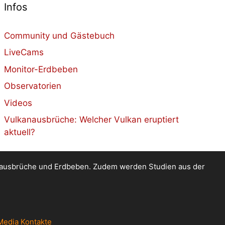
Infos
Community und Gästebuch
LiveCams
Monitor-Erdbeben
Observatorien
Videos
Vulkanausbrüche: Welcher Vulkan eruptiert
aktuell?
kanausbrüche und Erdbeben. Zudem werden Studien aus der
Media Kontakte