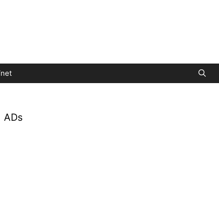
net
ADs