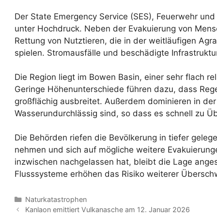
Der State Emergency Service (SES), Feuerwehr und 
unter Hochdruck. Neben der Evakuierung von Mensc
Rettung von Nutztieren, die in der weitläufigen Agra
spielen. Stromausfälle und beschädigte Infrastruktu
Die Region liegt im Bowen Basin, einer sehr flach r
Geringe Höhenunterschiede führen dazu, dass Rege
großflächig ausbreitet. Außerdem dominieren in der
Wasserundurchlässig sind, so dass es schnell z
Die Behörden riefen die Bevölkerung in tiefer gele
nehmen und sich auf mögliche weitere Evakuierung
inzwischen nachgelassen hat, bleibt die Lage ange
Flusssysteme erhöhen das Risiko weiterer Übers
Kategorien
Naturkatastrophen
Kanlaon emittiert Vulkanasche am 12. Januar 2026