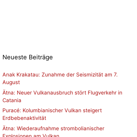
Neueste Beiträge
Anak Krakatau: Zunahme der Seismizität am 7.
August
Ätna: Neuer Vulkanausbruch stört Flugverkehr in
Catania
Puracé: Kolumbianischer Vulkan steigert
Erdbebenaktivität
Ätna: Wiederaufnahme strombolianischer
Explosionen am Vulkan