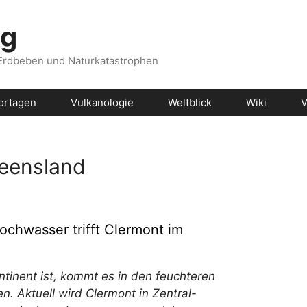
og
 Erdbeben und Naturkatastrophen
ortagen
Vulkanologie
Weltblick
Wiki
V
ueensland
chwasser trifft Clermont im
ntinent ist, kommt es in den feuchteren
. Aktuell wird Clermont in Zentral-