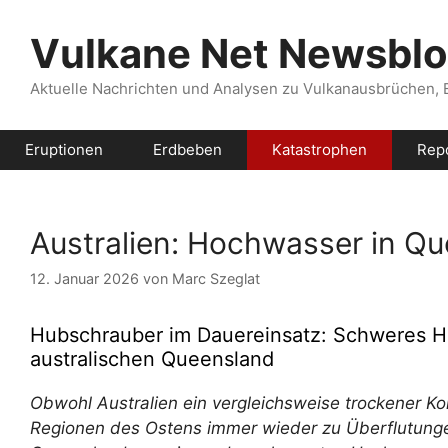
Zum
Inhalt
Vulkane Net Newsbl
springen
Aktuelle Nachrichten und Analysen zu Vulkanausbrüchen,
Eruptionen
Erdbeben
Katastrophen
Rep
Australien: Hochwasser in Q
12. Januar 2026
von
Marc Szeglat
Hubschrauber im Dauereinsatz: Schweres Ho
australischen Queensland
Obwohl Australien ein vergleichsweise trockener Ko
Regionen des Ostens immer wieder zu Überflutungen