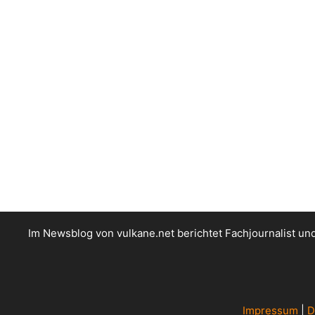
Im Newsblog von vulkane.net berichtet Fachjournalist u
Impressum
|
D