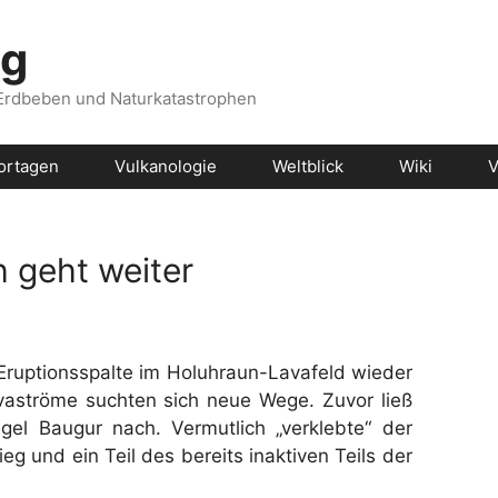
og
 Erdbeben und Naturkatastrophen
ortagen
Vulkanologie
Weltblick
Wiki
V
 geht weiter
 Eruptionsspalte im Holuhraun-Lavafeld wieder
vaströme suchten sich neue Wege. Zuvor ließ
el Baugur nach. Vermutlich „verklebte“ der
eg und ein Teil des bereits inaktiven Teils der