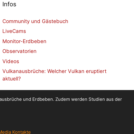
Infos
Community und Gästebuch
LiveCams
Monitor-Erdbeben
Observatorien
Videos
Vulkanausbrüche: Welcher Vulkan eruptiert
aktuell?
kanausbrüche und Erdbeben. Zudem werden Studien aus der
Media Kontakte