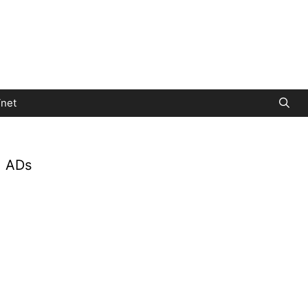
net
ADs