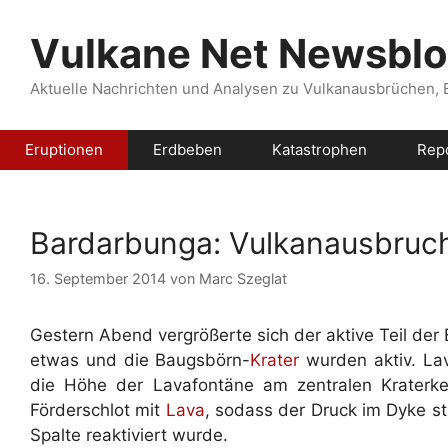
Zum
Inhalt
Vulkane Net Newsbl
springen
Aktuelle Nachrichten und Analysen zu Vulkanausbrüchen,
Eruptionen
Erdbeben
Katastrophen
Rep
Bardarbunga: Vulkanausbruch
16. September 2014
von
Marc Szeglat
Gestern Abend vergrößerte sich der aktive Teil der
etwas und die Baugsbörn-
Krater
wurden aktiv. La
die Höhe der Lavafontäne am zentralen Kraterkeg
Förderschlot mit
Lava
, sodass der Druck im Dyke sti
Spalte reaktiviert wurde.