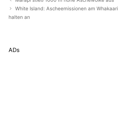
Marapi stieß 1600 m hohe Aschewolke aus
White Island: Ascheemissionen am Whakaari
halten an
ADs