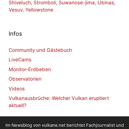
Shiveluch
,
Stromboli
,
Suwanose-jima
,
Ubinas
,
Vesuv
,
Yellowstone
Infos
Community und Gästebuch
LiveCams
Monitor-Erdbeben
Observatorien
Videos
Vulkanausbrüche: Welcher Vulkan eruptiert
aktuell?
Im Newsblog von vulkane.net berichtet Fachjournalist und