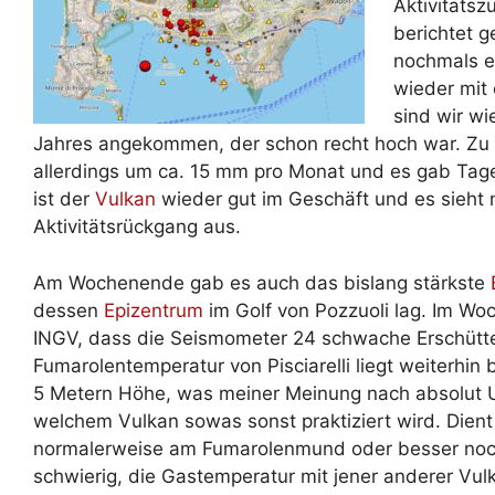
Aktivitäts
berichtet g
nochmals e
wieder mit
sind wir wi
Jahres angekommen, der schon recht hoch war. Zu 
allerdings um ca. 15 mm pro Monat und es gab Tage
ist der
Vulkan
wieder gut im Geschäft und es sieht 
Aktivitätsrückgang aus.
Am Wochenende gab es auch das bislang stärkste
dessen
Epizentrum
im Golf von Pozzuoli lag. Im Wo
INGV, dass die Seismometer 24 schwache Erschütter
Fumarolentemperatur von Pisciarelli liegt weiterhi
5 Metern Höhe, was meiner Meinung nach absolut Un
welchem Vulkan sowas sonst praktiziert wird. Dien
normalerweise am Fumarolenmund oder besser noc
schwierig, die Gastemperatur mit jener anderer Vu