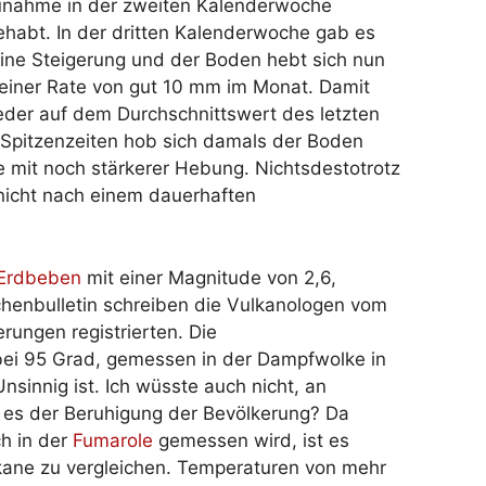
zunahme in der zweiten Kalenderwoche
ehabt. In der dritten Kalenderwoche gab es
ine Steigerung und der Boden hebt sich nun
 einer Rate von gut 10 mm im Monat. Damit
eder auf dem Durchschnittswert des letzten
Spitzenzeiten hob sich damals der Boden
 mit noch stärkerer Hebung. Nichtsdestotrotz
nicht nach einem dauerhaften
Erdbeben
mit einer Magnitude von 2,6,
chenbulletin schreiben die Vulkanologen vom
ungen registrierten. Die
n bei 95 Grad, gemessen in der Dampfwolke in
sinnig ist. Ich wüsste auch nicht, an
t es der Beruhigung der Bevölkerung? Da
h in der
Fumarole
gemessen wird, ist es
lkane zu vergleichen. Temperaturen von mehr