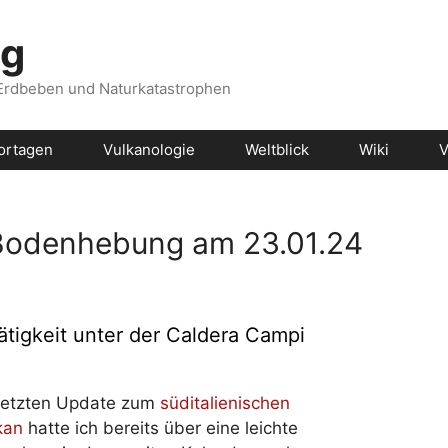
og
 Erdbeben und Naturkatastrophen
ortagen
Vulkanologie
Weltblick
Wiki
V
 Bodenhebung am 23.01.24
igkeit unter der Caldera Campi
letzten Update zum
süditalienischen
kan
hatte ich bereits über eine leichte