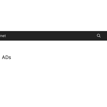
net
ADs