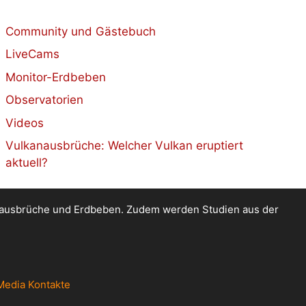
Community und Gästebuch
LiveCams
Monitor-Erdbeben
Observatorien
Videos
Vulkanausbrüche: Welcher Vulkan eruptiert
aktuell?
kanausbrüche und Erdbeben. Zudem werden Studien aus der
Media Kontakte