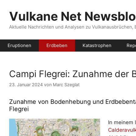
Zum
Inhalt
Vulkane Net Newsbl
springen
Aktuelle Nachrichten und Analysen zu Vulkanausbrüchen,
Eruptionen
Erdbeben
Katastrophen
Rep
Campi Flegrei: Zunahme der
23. Januar 2024
von
Marc Szeglat
Zunahme von Bodenhebung und Erdbebentät
Flegrei
In meinem 
Calderavul