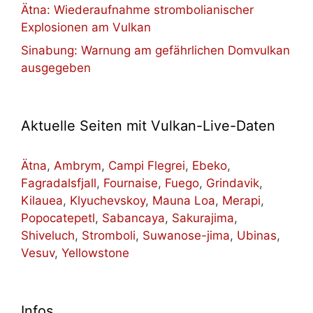
Ätna: Wiederaufnahme strombolianischer
Explosionen am Vulkan
Sinabung: Warnung am gefährlichen Domvulkan
ausgegeben
Aktuelle Seiten mit Vulkan-Live-Daten
Ätna
,
Ambrym
,
Campi Flegrei
,
Ebeko
,
Fagradalsfjall
,
Fournaise
,
Fuego
,
Grindavik
,
Kilauea
,
Klyuchevskoy
,
Mauna Loa
,
Merapi
,
Popocatepetl
,
Sabancaya
,
Sakurajima
,
Shiveluch
,
Stromboli
,
Suwanose-jima
,
Ubinas
,
Vesuv
,
Yellowstone
Infos