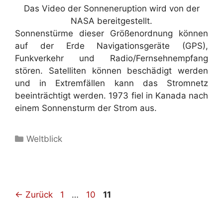
Das Video der Sonneneruption wird von der
NASA bereitgestellt.
Sonnenstürme dieser Größenordnung können
auf der Erde Navigationsgeräte (GPS),
Funkverkehr und Radio/Fernsehnempfang
stören. Satelliten können beschädigt werden
und in Extremfällen kann das Stromnetz
beeinträchtigt werden. 1973 fiel in Kanada nach
einem Sonnensturm der Strom aus.
Kategorien
Weltblick
Seite
Seite
Seite
←
Zurück
1
…
10
11