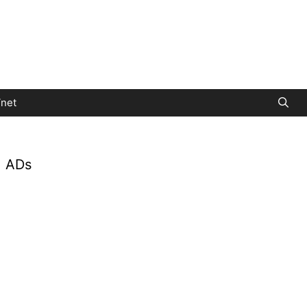
net
ADs