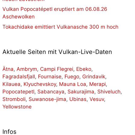
Vulkan Popocatépetl eruptiert am 06.08.26
Aschewolken
Tokachidake emittiert Vulkanasche 300 m hoch
Aktuelle Seiten mit Vulkan-Live-Daten
Ätna
,
Ambrym
,
Campi Flegrei
,
Ebeko
,
Fagradalsfjall
,
Fournaise
,
Fuego
,
Grindavik
,
Kilauea
,
Klyuchevskoy
,
Mauna Loa
,
Merapi
,
Popocatepetl
,
Sabancaya
,
Sakurajima
,
Shiveluch
,
Stromboli
,
Suwanose-jima
,
Ubinas
,
Vesuv
,
Yellowstone
Infos