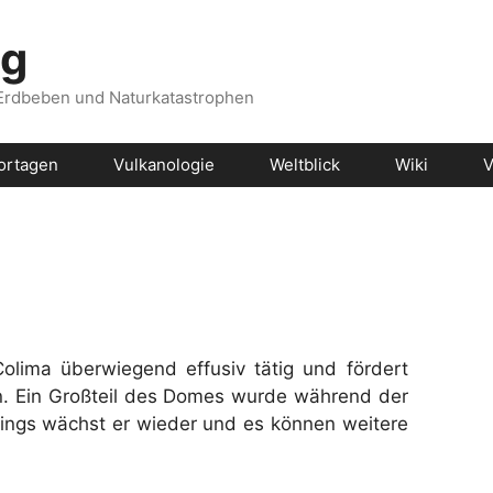
og
 Erdbeben und Naturkatastrophen
ortagen
Vulkanologie
Weltblick
Wiki
V
olima überwiegend effusiv tätig und fördert
. Ein Großteil des Domes wurde während der
ings wächst er wieder und es können weitere