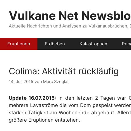
Zum
Inhalt
Vulkane Net Newsbl
springen
Aktuelle Nachrichten und Analysen zu Vulkanausbrüchen,
Eruptionen
Erdbeben
Katastrophen
Rep
Colima: Aktivität rückläufig
14. Juli 2015
von
Marc Szeglat
Update 16.07.2015:
In den letzten 2 Tagen war C
mehrere Lavaströme die vom Dom gespeist werden
starken Tätigkeit am Wochenende abgebaut. Allerd
größere Eruptionen entstehen.