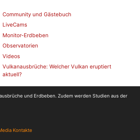
Community und Gästebuch
LiveCams
Monitor-Erdbeben
Observatorien
Videos
Vulkanausbrüche: Welcher Vulkan eruptiert
aktuell?
kanausbrüche und Erdbeben. Zudem werden Studien aus der
Media Kontakte