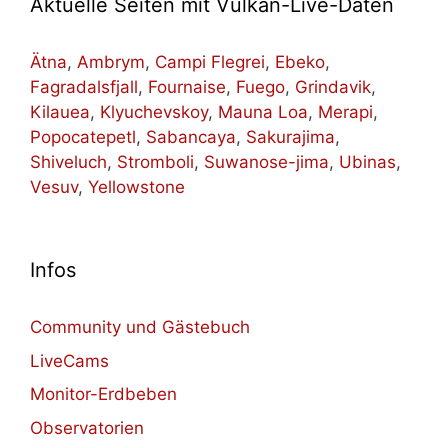
Aktuelle Seiten mit Vulkan-Live-Daten
Ätna
,
Ambrym
,
Campi Flegrei
,
Ebeko
,
Fagradalsfjall
,
Fournaise
,
Fuego
,
Grindavik
,
Kilauea
,
Klyuchevskoy
,
Mauna Loa
,
Merapi
,
Popocatepetl
,
Sabancaya
,
Sakurajima
,
Shiveluch
,
Stromboli
,
Suwanose-jima
,
Ubinas
,
Vesuv
,
Yellowstone
Infos
Community und Gästebuch
LiveCams
Monitor-Erdbeben
Observatorien