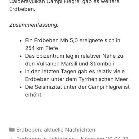
Calderavulkan Campi Flegrei gab es weitere
Erdbeben.
Zusammenfassung:
Ein Erdbeben Mb 5,0 ereignete sich in
254 km Tiefe
Das Epizentrum lag in relativer Nähe zu
den Vulkanen Marsili und Stromboli
In den letzten Tagen gab es relativ viele
Erdbeben unter dem Tyrrhenischen Meer
Die Seismizität unter der Campi Flegrei ist
erhöht.
Kategorien
Erdbeben: aktuelle Nachrichten
Erdbeben in Kalifornien – News am 30.04.23