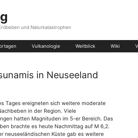
og
 Erdbeben und Naturkatastrophen
ortagen
Vulkanologie
Weltblick
Wiki
V
Tsunamis in Neuseeland
es Tages ereigneten sich weitere moderate
Nachbeben in der Region. Viele
ungen hatten Magnituden im 5-er Bereich. Das
eben brachte es heute Nachmittag auf M 6,2.
er neuseeländischen Küste gab es weitere