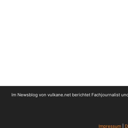
Im Newsblog von vulkane.net berichtet Fachjournalist u
Impressum
|
D