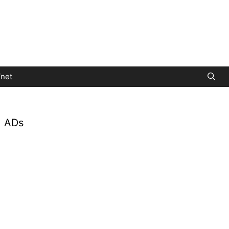
net
ADs