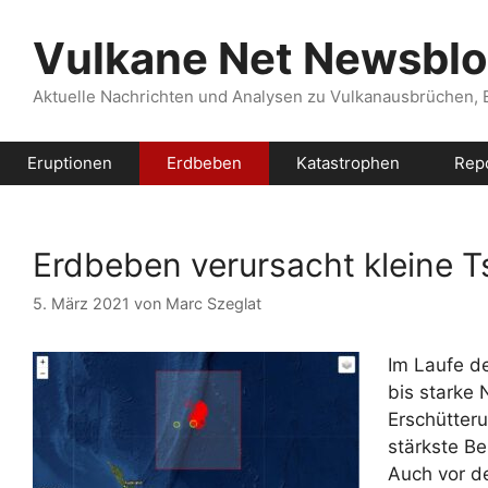
Zum
Inhalt
Vulkane Net Newsbl
springen
Aktuelle Nachrichten und Analysen zu Vulkanausbrüchen,
Eruptionen
Erdbeben
Katastrophen
Rep
Erdbeben verursacht kleine 
5. März 2021
von
Marc Szeglat
Im Laufe d
bis starke 
Erschütter
stärkste B
Auch vor d