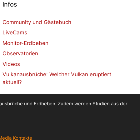
Infos
Community und Gästebuch
LiveCams
Monitor-Erdbeben
Observatorien
Videos
Vulkanausbrüche: Welcher Vulkan eruptiert
aktuell?
kanausbrüche und Erdbeben. Zudem werden Studien aus der
Media Kontakte