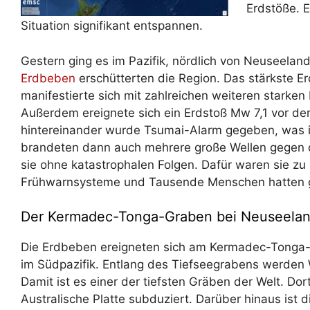
Erdstöße. E
Situation signifikant entspannen.
Gestern ging es im Pazifik, nördlich von Neuseelan
Erdbeben
erschütterten die Region. Das stärkste E
manifestierte sich mit zahlreichen weiteren starke
Außerdem ereignete sich ein Erdstoß Mw 7,1 vor de
hintereinander wurde Tsumai-Alarm gegeben, was ich
brandeten dann auch mehrere große Wellen gegen d
sie ohne katastrophalen Folgen. Dafür waren sie zu
Frühwarnsysteme und Tausende Menschen hatten ge
Der Kermadec-Tonga-Graben bei Neuseela
Die Erdbeben ereigneten sich am Kermadec-Tonga-
im Südpazifik. Entlang des Tiefseegrabens werden W
Damit ist es einer der tiefsten Gräben der Welt. Dort
Australische Platte subduziert. Darüber hinaus ist d