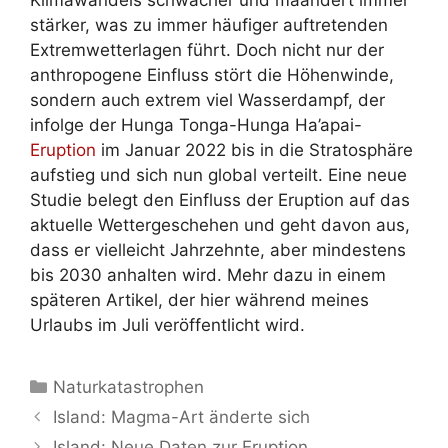
Klimawandels schwächer und mäandert immer
stärker, was zu immer häufiger auftretenden
Extremwetterlagen führt. Doch nicht nur der
anthropogene Einfluss stört die Höhenwinde,
sondern auch extrem viel Wasserdampf, der
infolge der Hunga Tonga-Hunga Ha’apai-
Eruption
im Januar 2022 bis in die Stratosphäre
aufstieg und sich nun global verteilt. Eine neue
Studie belegt den Einfluss der Eruption auf das
aktuelle Wettergeschehen und geht davon aus,
dass er vielleicht Jahrzehnte, aber mindestens
bis 2030 anhalten wird. Mehr dazu in einem
späteren Artikel, der hier während meines
Urlaubs im Juli veröffentlicht wird.
Kategorien
Naturkatastrophen
Island: Magma-Art änderte sich
Island: Neue Daten zur Eruption