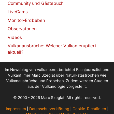
Community und Gästebuch
LiveCams
Monitor-Erdbeben
Observatorien
Videos
Vulkanausbrüche: Welcher Vulkan eruptiert
aktuell?
Im Newsblog von vulkane.net berichtet Fachjournalist und
Vulkanfilmer Marc Szeglat über Naturkatastrophen wie
Vulkanausbrüche und Erdbeben. Zudem werden Studien
aus der Vulkanologie vorgestellt.
© 2000 - 2026 Marc Szeglat. All rights reserved.
Impressum
|
Datenschutzerklärung
|
Cookie-Richtlinien
|