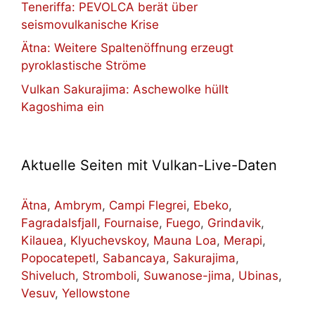
Teneriffa: PEVOLCA berät über
seismovulkanische Krise
Ätna: Weitere Spaltenöffnung erzeugt
pyroklastische Ströme
Vulkan Sakurajima: Aschewolke hüllt
Kagoshima ein
Aktuelle Seiten mit Vulkan-Live-Daten
Ätna
,
Ambrym
,
Campi Flegrei
,
Ebeko
,
Fagradalsfjall
,
Fournaise
,
Fuego
,
Grindavik
,
Kilauea
,
Klyuchevskoy
,
Mauna Loa
,
Merapi
,
Popocatepetl
,
Sabancaya
,
Sakurajima
,
Shiveluch
,
Stromboli
,
Suwanose-jima
,
Ubinas
,
Vesuv
,
Yellowstone