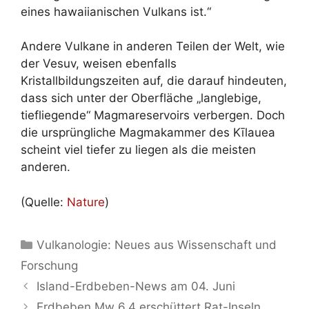
eines hawaiianischen Vulkans ist.“
Andere Vulkane in anderen Teilen der Welt, wie
der Vesuv, weisen ebenfalls
Kristallbildungszeiten auf, die darauf hindeuten,
dass sich unter der Oberfläche „langlebige,
tiefliegende“ Magmareservoirs verbergen. Doch
die ursprüngliche Magmakammer des Kīlauea
scheint viel tiefer zu liegen als die meisten
anderen.
(Quelle:
Nature
)
Kategorien
Vulkanologie: Neues aus Wissenschaft und
Forschung
Island-Erdbeben-News am 04. Juni
Erdbeben Mw 6,4 erschüttert Rat-Inseln