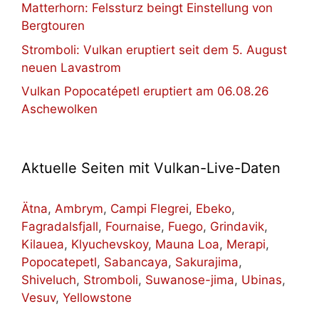
Matterhorn: Felssturz beingt Einstellung von
Bergtouren
Stromboli: Vulkan eruptiert seit dem 5. August
neuen Lavastrom
Vulkan Popocatépetl eruptiert am 06.08.26
Aschewolken
Aktuelle Seiten mit Vulkan-Live-Daten
Ätna
,
Ambrym
,
Campi Flegrei
,
Ebeko
,
Fagradalsfjall
,
Fournaise
,
Fuego
,
Grindavik
,
Kilauea
,
Klyuchevskoy
,
Mauna Loa
,
Merapi
,
Popocatepetl
,
Sabancaya
,
Sakurajima
,
Shiveluch
,
Stromboli
,
Suwanose-jima
,
Ubinas
,
Vesuv
,
Yellowstone