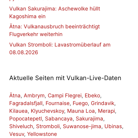
Vulkan Sakurajima: Aschewolke hüllt
Kagoshima ein
Ätna: Vulkanausbruch beeinträchtigt
Flugverkehr weiterhin
Vulkan Stromboli: Lavastromüberlauf am
08.08.2026
Aktuelle Seiten mit Vulkan-Live-Daten
Ätna
,
Ambrym
,
Campi Flegrei
,
Ebeko
,
Fagradalsfjall
,
Fournaise
,
Fuego
,
Grindavik
,
Kilauea
,
Klyuchevskoy
,
Mauna Loa
,
Merapi
,
Popocatepetl
,
Sabancaya
,
Sakurajima
,
Shiveluch
,
Stromboli
,
Suwanose-jima
,
Ubinas
,
Vesuv
,
Yellowstone