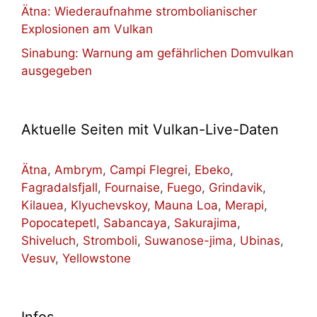
Ätna: Wiederaufnahme strombolianischer
Explosionen am Vulkan
Sinabung: Warnung am gefährlichen Domvulkan
ausgegeben
Aktuelle Seiten mit Vulkan-Live-Daten
Ätna
,
Ambrym
,
Campi Flegrei
,
Ebeko
,
Fagradalsfjall
,
Fournaise
,
Fuego
,
Grindavik
,
Kilauea
,
Klyuchevskoy
,
Mauna Loa
,
Merapi
,
Popocatepetl
,
Sabancaya
,
Sakurajima
,
Shiveluch
,
Stromboli
,
Suwanose-jima
,
Ubinas
,
Vesuv
,
Yellowstone
Infos