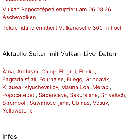
Vulkan Popocatépetl eruptiert am 06.08.26
Aschewolken
Tokachidake emittiert Vulkanasche 300 m hoch
Aktuelle Seiten mit Vulkan-Live-Daten
Ätna
,
Ambrym
,
Campi Flegrei
,
Ebeko
,
Fagradalsfjall
,
Fournaise
,
Fuego
,
Grindavik
,
Kilauea
,
Klyuchevskoy
,
Mauna Loa
,
Merapi
,
Popocatepetl
,
Sabancaya
,
Sakurajima
,
Shiveluch
,
Stromboli
,
Suwanose-jima
,
Ubinas
,
Vesuv
,
Yellowstone
Infos