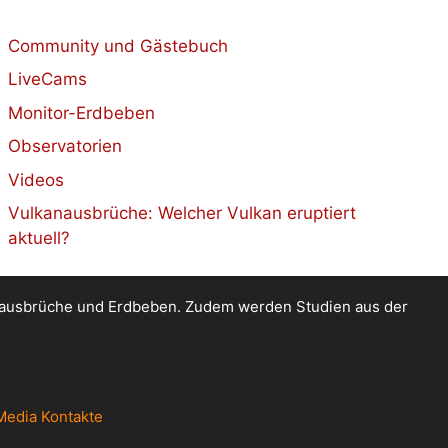
Community und Gästebuch
LiveCams
Monitor-Erdbeben
Observatorien
Videos
Vulkanausbrüche: Welcher Vulkan eruptiert
aktuell?
kanausbrüche und Erdbeben. Zudem werden Studien aus der
Media Kontakte