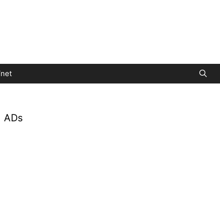
net
ADs