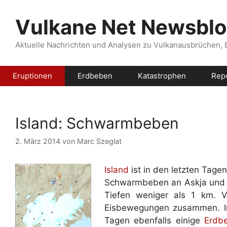
Zum
Inhalt
Vulkane Net Newsbl
springen
Aktuelle Nachrichten und Analysen zu Vulkanausbrüchen,
Eruptionen
Erdbeben
Katastrophen
Rep
Island: Schwarmbeben
2. März 2014
von
Marc Szeglat
Island
ist in den letzten Tagen
Schwarmbeben an Askja und He
Tiefen weniger als 1 km. V
Eisbewegungen zusammen. In
Tagen ebenfalls einige
Erdb