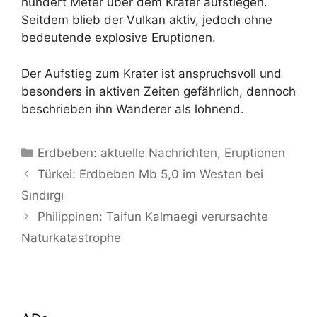
hundert Meter über dem Krater aufstiegen.
Seitdem blieb der Vulkan aktiv, jedoch ohne
bedeutende explosive Eruptionen.
Der Aufstieg zum Krater ist anspruchsvoll und
besonders in aktiven Zeiten gefährlich, dennoch
beschrieben ihn Wanderer als lohnend.
Kategorien
Erdbeben: aktuelle Nachrichten
,
Eruptionen
Türkei: Erdbeben Mb 5,0 im Westen bei
Sındırgı
Philippinen: Taifun Kalmaegi verursachte
Naturkatastrophe