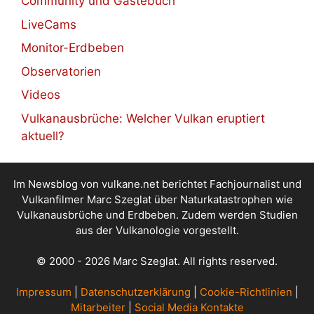
Community und Gästebuch
LiveCams
Monitor-Erdbeben
Observatorien
Videos
Vulkanausbrüche: Welcher Vulkan eruptiert
aktuell?
Im Newsblog von vulkane.net berichtet Fachjournalist und
Vulkanfilmer Marc Szeglat über Naturkatastrophen wie
Vulkanausbrüche und Erdbeben. Zudem werden Studien
aus der Vulkanologie vorgestellt.
© 2000 - 2026 Marc Szeglat. All rights reserved.
Impressum
|
Datenschutzerklärung
|
Cookie-Richtlinien
|
Mitarbeiter
|
Social Media Kontakte