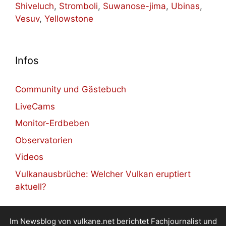
Shiveluch
,
Stromboli
,
Suwanose-jima
,
Ubinas
,
Vesuv
,
Yellowstone
Infos
Community und Gästebuch
LiveCams
Monitor-Erdbeben
Observatorien
Videos
Vulkanausbrüche: Welcher Vulkan eruptiert
aktuell?
Im Newsblog von vulkane.net berichtet Fachjournalist und