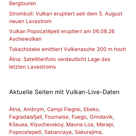
Bergtouren
Stromboli: Vulkan eruptiert seit dem 5. August
neuen Lavastrom
Vulkan Popocatépetl eruptiert am 06.08.26
Aschewolken
Tokachidake emittiert Vulkanasche 300 m hoch
Ätna: Satellitenfoto verdeutlicht Lage des
letzten Lavastroms
Aktuelle Seiten mit Vulkan-Live-Daten
Ätna
,
Ambrym
,
Campi Flegrei
,
Ebeko
,
Fagradalsfjall
,
Fournaise
,
Fuego
,
Grindavik
,
Kilauea
,
Klyuchevskoy
,
Mauna Loa
,
Merapi
,
Popocatepetl
,
Sabancaya
,
Sakurajima
,