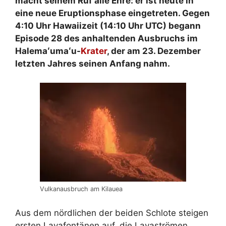
macht seinem Ruf alle Ehre: er ist heute in
eine neue Eruptionsphase eingetreten. Gegen
4:10 Uhr Hawaiizeit (14:10 Uhr UTC) begann
Episode 28 des anhaltenden Ausbruchs im
Halemaʻumaʻu-
Krater
, der am 23. Dezember
letzten Jahres seinen Anfang nahm.
Vulkanausbruch am Kilauea
Aus dem nördlichen der beiden Schlote steigen
ersten Lavafontänen auf, die Lavaströmen