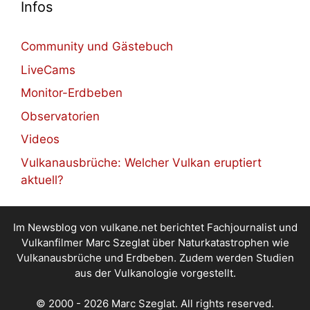
Infos
Community und Gästebuch
LiveCams
Monitor-Erdbeben
Observatorien
Videos
Vulkanausbrüche: Welcher Vulkan eruptiert
aktuell?
Im Newsblog von vulkane.net berichtet Fachjournalist und
Vulkanfilmer Marc Szeglat über Naturkatastrophen wie
Vulkanausbrüche und Erdbeben. Zudem werden Studien
aus der Vulkanologie vorgestellt.
© 2000 - 2026 Marc Szeglat. All rights reserved.