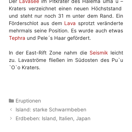
Der
Lavasee
im Pitkrater des Halema`uma`u –
Kraters verzeichnet einen neuen Höchststand
und steht nur noch 31 m unter dem Rand. Ein
Förderschlot aus dem
Lava
sprotzt veränderte
mehrmals seine Position. Es wurde auch etwas
Tephra
und Pele´s Haar gefördert.
In der East-Rift Zone nahm die
Seismik
leicht
zu. Lavaströme fließen im Südosten des Pu`u
`O`o Kraters.
Kategorien
Eruptionen
Island: starke Schwarmbeben
Erdbeben: Island, Italien, Japan