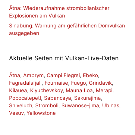
Ätna: Wiederaufnahme strombolianischer
Explosionen am Vulkan
Sinabung: Warnung am gefährlichen Domvulkan
ausgegeben
Aktuelle Seiten mit Vulkan-Live-Daten
Ätna
,
Ambrym
,
Campi Flegrei
,
Ebeko
,
Fagradalsfjall
,
Fournaise
,
Fuego
,
Grindavik
,
Kilauea
,
Klyuchevskoy
,
Mauna Loa
,
Merapi
,
Popocatepetl
,
Sabancaya
,
Sakurajima
,
Shiveluch
,
Stromboli
,
Suwanose-jima
,
Ubinas
,
Vesuv
,
Yellowstone