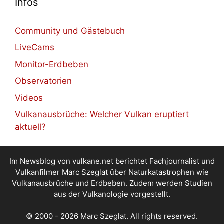
Infos
Community und Gästebuch
LiveCams
Monitor-Erdbeben
Observatorien
Videos
Vulkanausbrüche: Welcher Vulkan eruptiert
aktuell?
Im Newsblog von vulkane.net berichtet Fachjournalist und
Vulkanfilmer Marc Szeglat über Naturkatastrophen wie
Vulkanausbrüche und Erdbeben. Zudem werden Studien
aus der Vulkanologie vorgestellt.
© 2000 - 2026 Marc Szeglat. All rights reserved.