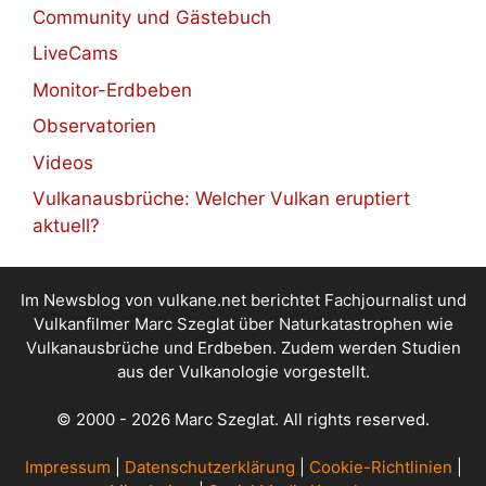
Community und Gästebuch
LiveCams
Monitor-Erdbeben
Observatorien
Videos
Vulkanausbrüche: Welcher Vulkan eruptiert
aktuell?
Im Newsblog von vulkane.net berichtet Fachjournalist und
Vulkanfilmer Marc Szeglat über Naturkatastrophen wie
Vulkanausbrüche und Erdbeben. Zudem werden Studien
aus der Vulkanologie vorgestellt.
© 2000 - 2026 Marc Szeglat. All rights reserved.
Impressum
|
Datenschutzerklärung
|
Cookie-Richtlinien
|